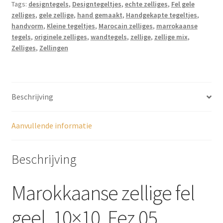
Tags:
designtegels
,
Designtegeltjes
,
echte zelliges
,
Fel gele
aantal
zelliges
,
gele zellige
,
hand gemaakt
,
Handgekapte tegeltjes
,
handvorm
,
Kleine tegeltjes
,
Marocain zelliges
,
marrokaanse
tegels
,
originele zelliges
,
wandtegels
,
zellige
,
zellige mix
,
Zelliges
,
Zellingen
Beschrijving
Aanvullende informatie
Beschrijving
Marokkaanse zellige fel
geel, 10×10, Fez 05