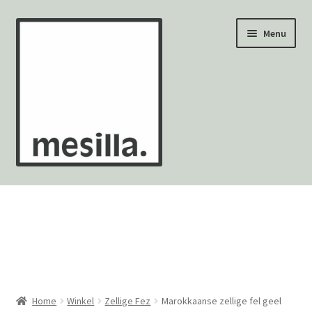
Ga
Ga
Menu
door
naar
naar
de
navigatie
inhoud
Wandtegels
Vloertegels
Zellige Fez
Mozaïekvellen
Home
Winkel
Zellige Fez
Marokkaanse zellige fel geel