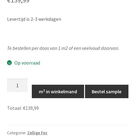
€
139,99
Levertijd is 2-3 werkdagen
Te bestellen per doos van 1 m2 of een veelvoud daarvan.
Op voorraad
Marokkaanse
zellige
m² in winkelmand
Bestel sample
fel
geel
Totaal:
€139,99
10x10,
Zelliges
Fez
Categorie:
Zellige Fez
05