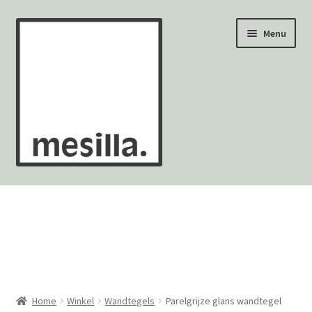
Ga
Ga
Menu
door
naar
naar
de
navigatie
inhoud
Wandtegels
Vloertegels
Zellige Fez
Mozaïekvellen
Home
Winkel
Wandtegels
Parelgrijze glans wandtegel