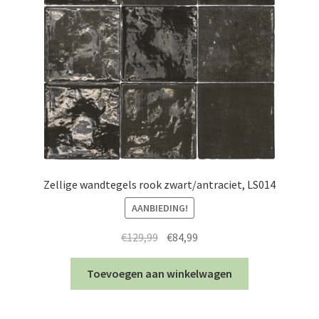
Zellige wandtegels rook zwart/antraciet, LS014
AANBIEDING!
Oorspronkelijke
Huidige
€
129,99
€
84,99
prijs
prijs
was:
is:
Toevoegen aan winkelwagen
€129,99.
€84,99.