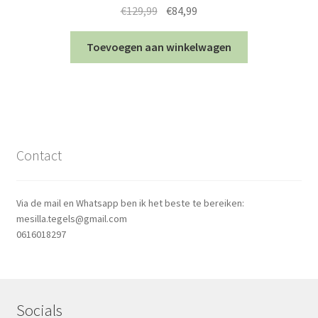
Oorspronkelijke
Huidige
€
129,99
€
84,99
prijs
prijs
was:
is:
Toevoegen aan winkelwagen
€129,99.
€84,99.
Contact
Via de mail en Whatsapp ben ik het beste te bereiken:
mesilla.tegels@gmail.com
0616018297
Socials