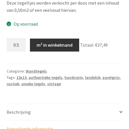
Deze tegeltjes worden verkocht per doos met een inhoud
van 0,50m2 of een veelvoud hiervan.
Op voorraad
Parelgrijze
m² in winkelmand
Totaal:
€37,49
glans
wandtegel
-13x13
TP121
Categorie:
Wandtegels
Tags:
13x13
,
authentieke tegels
,
handvorm
,
landelijk
,
parelgrijs
,
aantal
rustiek
,
unieke tegels
,
vintage
Beschrijving
Aanvullende informatie