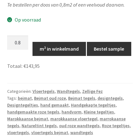
Te bestellen per doos van 0,8m2 of een veelvoud daarvan.
Op voorraad
Bejmat
Oud
m² in winkelmand
Bestel sample
roze,
5x15,
Totaal:
€143,95
Marokkaanse
tegels,
Bejmat
Categorieën:
Vloertegels
,
Wandtegels
,
Zellige Fez
39
Tags:
bejmat
,
Bejmat oud roze
,
Bejmat tegels
,
designtegels
,
aantal
Designtegeltjes
,
hand gemaakt
,
Handgekapte tegeltjes
,
handgemaakte roze tegels
,
handvorm
,
Kleine tegeltjes
,
Marokkaanse bejmat
,
marokkaanse vloertegel
,
marrokaanse
tegels
,
Natureltint tegels
,
oud roze wandtegels
,
Roze tegeltjes
,
vloertegels
,
vloertegels bejmat
,
wandtegels