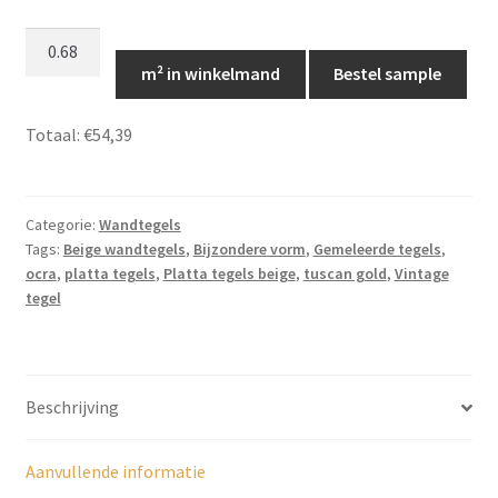
Piastrelle
Tuscan
m² in winkelmand
Bestel sample
Gold,
TP041
Totaal:
€54,39
aantal
Categorie:
Wandtegels
Tags:
Beige wandtegels
,
Bijzondere vorm
,
Gemeleerde tegels
,
ocra
,
platta tegels
,
Platta tegels beige
,
tuscan gold
,
Vintage
tegel
Beschrijving
Aanvullende informatie