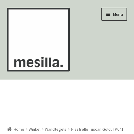
Ga
Ga
Menu
door
naar
naar
de
navigatie
inhoud
Wandtegels
Vloertegels
Zellige Fez
Mozaïekvellen
Home
Winkel
Wandtegels
Piastrelle Tuscan Gold, TP041