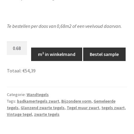
Te bestellen per doos van 0,68m2 of een veelvoud daarvan.
Piastrelle
Nero
m² in winkelmand
Bestel sample
Lux,
TP043
Totaal:
€54,39
aantal
Categorie:
Wandtegels
Tags:
badkamertegels zwart
,
Bijzondere vorm
,
Gemeleerde
tegels
,
Glanzend zwarte tegels
,
Tegel muur zwart
,
tegels zwart
,
Vintage tegel
,
zwarte tegels