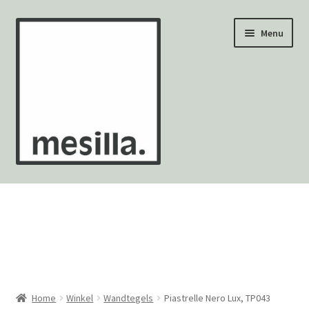
Ga
Ga
Menu
door
naar
naar
de
navigatie
inhoud
Wandtegels
Vloertegels
Zellige Fez
Mozaïekvellen
Home
Winkel
Wandtegels
Piastrelle Nero Lux, TP043