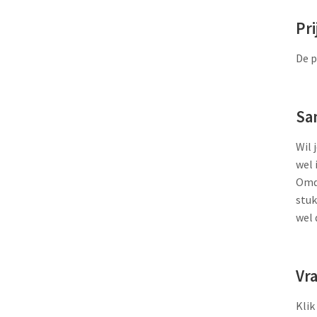
Pri
De p
Sa
Wil 
wel 
Omda
stuk
wel 
Vr
Klik