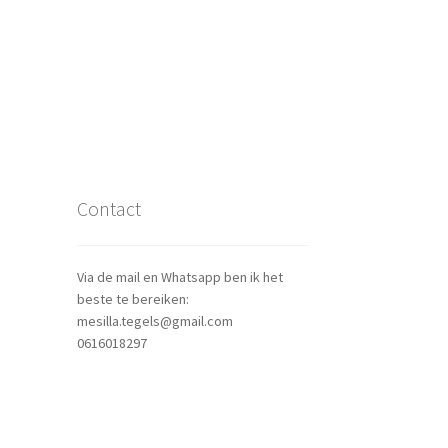
Contact
Via de mail en Whatsapp ben ik het
beste te bereiken:
mesilla.tegels@gmail.com
0616018297