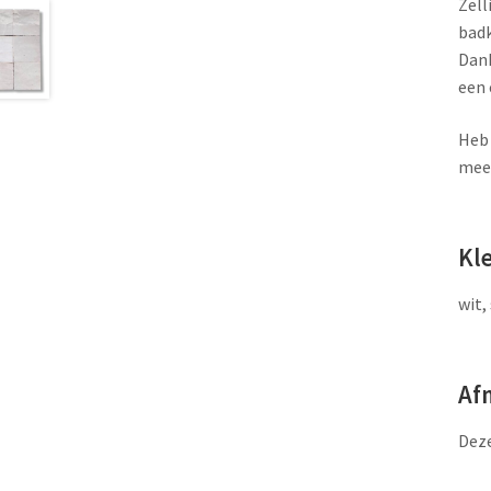
Zell
badk
Dank
een 
Heb 
meer
Kl
wit,
Af
Deze