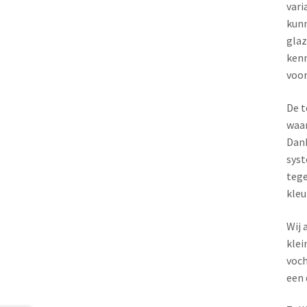
vari
kunn
glaz
kenm
voor
De t
waar
Dank
syst
tege
kleu
Wij 
klei
voch
een 