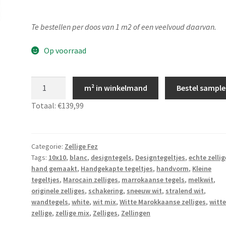
Te bestellen per doos van 1 m2 of een veelvoud daarvan.
Op voorraad
Marokkaanse
m² in winkelmand
Bestel sample
zellige
Totaal:
€139,99
wit
10x10,
Zelliges
Fez
Categorie:
Zellige Fez
Tags:
10x10
,
blanc
,
designtegels
,
Designtegeltjes
,
echte zellig
01
hand gemaakt
,
Handgekapte tegeltjes
,
handvorm
,
Kleine
aantal
tegeltjes
,
Marocain zelliges
,
marrokaanse tegels
,
melkwit
,
originele zelliges
,
schakering
,
sneeuw wit
,
stralend wit
,
wandtegels
,
white
,
wit mix
,
Witte Marokkaanse zelliges
,
witte
zellige
,
zellige mix
,
Zelliges
,
Zellingen