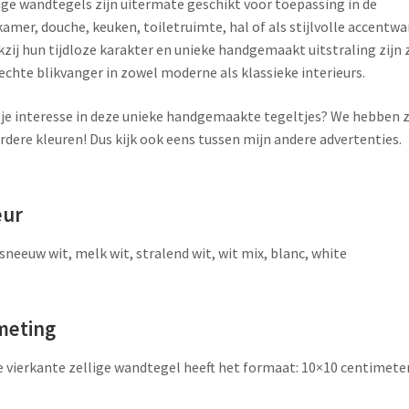
ige wandtegels zijn uitermate geschikt voor toepassing in de
amer, douche, keuken, toiletruimte, hal of als stijlvolle accentwa
zij hun tijdloze karakter en unieke handgemaakt uitstraling zijn 
echte blikvanger in zowel moderne als klassieke interieurs.
je interesse in deze unieke handgemaakte tegeltjes? We hebben z
dere kleuren! Dus kijk ook eens tussen mijn andere advertenties.
eur
 sneeuw wit, melk wit, stralend wit, wit mix, blanc, white
meting
 vierkante zellige wandtegel heeft het formaat: 10×10 centimete