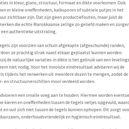
aties in kleur, glans, structuur, formaat en dikte voorkomen. Ook
en er kleine oneffenheden, kalksporen of subtiele putjes in het
uur zichtbaar zijn. Dat zijn geen productiefouten, maar juist de
erken die echte Marokkaanse zellige zo geliefd maken en zorge
 een authentieke uitstraling.
egels zijn voorzien van schuin afgekapte (afgeschuinde) randen,
door ze prachtig strak naast elkaar geplaatst kunnen worden.
zij de natuurlijke variaties in dikte is het gebruik van een leveling
eem niet nodig. Voor het mooiste eindresultaat adviseren wij de
ls tijdens het verwerken uit meerdere dozen te mengen, zodat de
r- en structuurverschillen mooi verdeeld worden.
adviseren een smalle voeg aan te houden. Hiermee worden eventu
ne kieren en oneffenheden tussen de tegels netjes opgevuld, waar
t en vuil zich niet tussen de tegels kunnen ophopen. Dit zorgt voo
duurzaam, onderhoudsvriendelijk en hygiënisch eindresultaat.