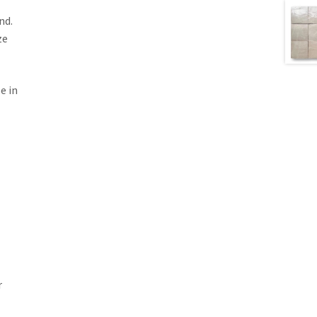
nd.
ze
e in
r