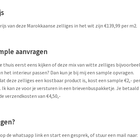
js
rijs van deze Marokkaanse zelliges in het wit zijn €139,99 per m2.
mple aanvragen
je thuis eerst eens kijken of deze mix van witte zelliges bijvoorbee
in het interieur passen? Dan kun je bij mij een sample opvragen.
t deze zelliges een kostbaar product is, kost een sample €2,- pe
. Ik kan ze voor je versturen in een brievenbuspakketje. Je betaald
de verzendkosten van €4,50,-
agen?
 op de whatsapp link en start een gesprek, of stuur een mail naar: