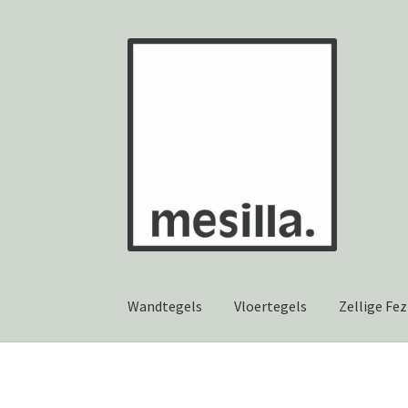
Ga
Ga
door
naar
naar
de
navigatie
inhoud
Wandtegels
Vloertegels
Zellige Fez