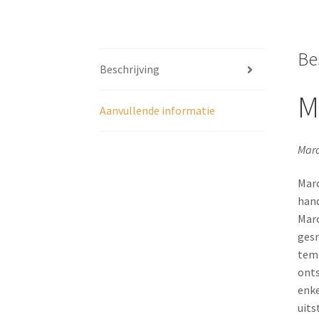
Be
Beschrijving
M
Aanvullende informatie
Maro
Maro
hand
Maro
gesn
temp
onts
enke
uits