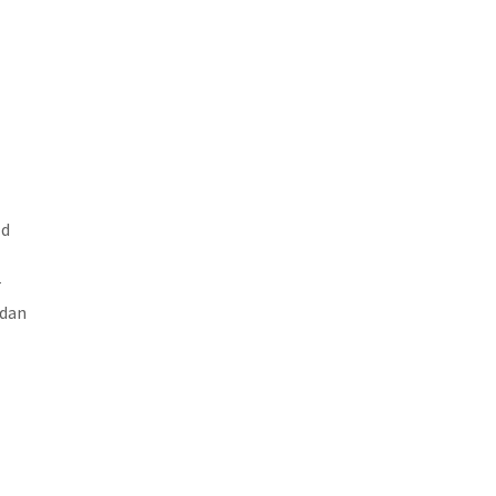
ld
r
 dan