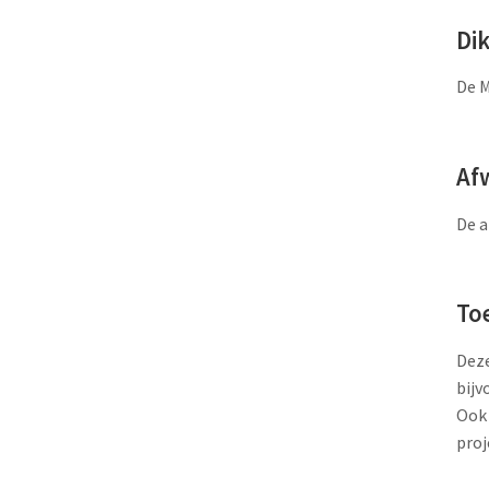
Di
De M
Af
De a
To
Deze
bijv
Ook 
proj