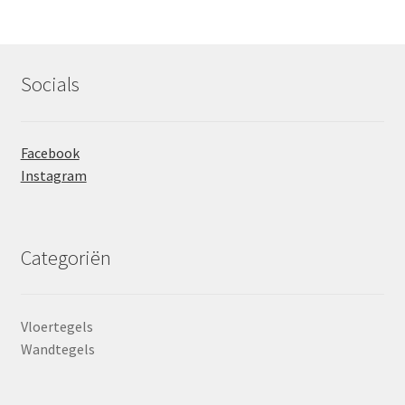
prij
prij
Socials
Facebook
Instagram
Categoriën
Vloertegels
Wandtegels