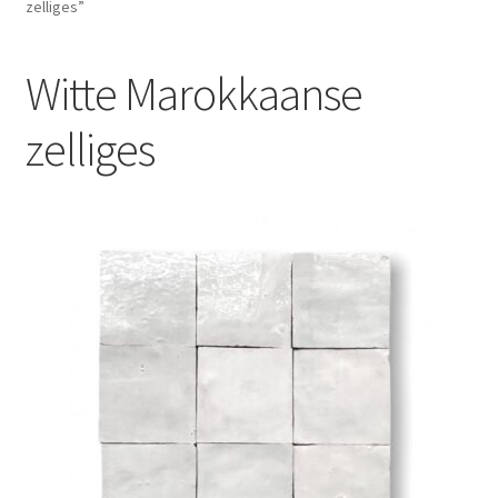
zelliges”
Blog
Witte Marokkaanse
Contact
zelliges