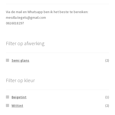
Via de mail en Whatsapp ben ik het beste te bereiken:
mesilla.tegels@gmail.com
0616018297
Filter op afwerking
Semi glans
(2)
Filter op kleur
Beigetint
(1)
Wittint
(2)