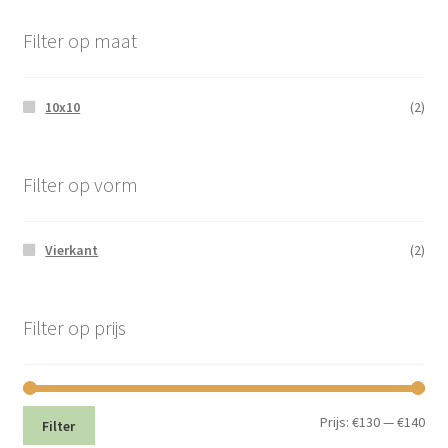
Filter op maat
10x10
(2)
Filter op vorm
Vierkant
(2)
Filter op prijs
Min.
Max
Prijs:
€130
—
€140
Filter