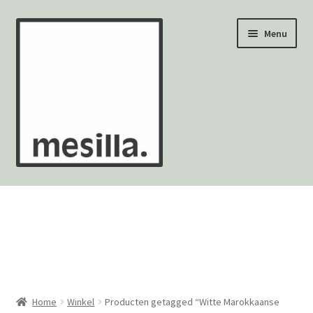
Ga
Ga
Menu
door
naar
naar
de
navigatie
inhoud
Wandtegels
Vloertegels
Zellige Fez
Mozaïekvellen
Home
Winkel
Producten getagged “Witte Marokkaanse