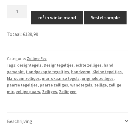
Marokkaanse
zellige
m² in winkelmand
Bestel sample
paars
10x10,
Totaal:
€139,99
Zelliges
Fez
66
Categorie:
Zellige Fez
aantal
Tags:
designtegels
,
Designtegeltjes
,
echte zelliges
,
hand
gemaakt
,
Handgekapte tegeltjes
,
handvorm
,
Kleine tegeltjes
,
Marocain zelliges
,
marrokaanse tegels
,
originele zelliges
,
paarse tegeltjes
,
paarse zelliges
,
wandtegels
,
zellige
,
zellige
mix
,
zellige paars
,
Zelliges
,
Zellingen
Beschrijving