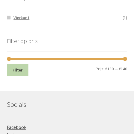
Vierkant
(1)
Filter op prijs
Min.
Max
Prijs:
€130
—
€140
Filter
prij
prij
Socials
Facebook