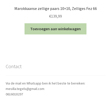
Marokkaanse zellige paars 10×10, Zelliges Fez 66
€
139,99
Toevoegen aan winkelwagen
Contact
Via de mail en Whatsapp ben ik het beste te bereiken:
mesilla.tegels@gmail.com
0616018297