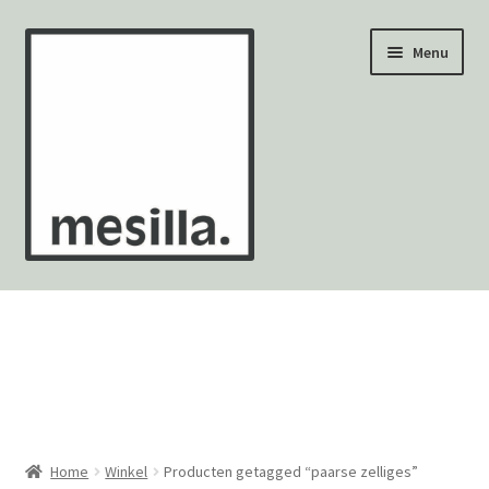
Ga
Ga
Menu
door
naar
naar
de
navigatie
inhoud
Wandtegels
Vloertegels
Zellige Fez
Mozaïekvellen
Home
Winkel
Producten getagged “paarse zelliges”