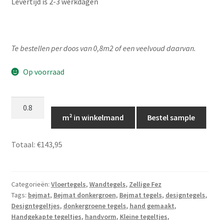
Levertijd is 2-3 werkdagen
Te bestellen per doos van 0,8m2 of een veelvoud daarvan.
Op voorraad
Bejmat
Donkergroen,
m² in winkelmand
Bestel sample
5x15,
Marokkaanse
Totaal:
€143,95
tegels,
Bejmat
27
Categorieën:
Vloertegels
,
Wandtegels
,
Zellige Fez
aantal
Tags:
bejmat
,
Bejmat donkergroen
,
Bejmat tegels
,
designtegels
,
Designtegeltjes
,
donkergroene tegels
,
hand gemaakt
,
Handgekapte tegeltjes
,
handvorm
,
Kleine tegeltjes
,