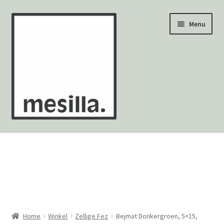
Ga
Ga
Menu
door
naar
naar
de
navigatie
inhoud
Wandtegels
Vloertegels
Zellige Fez
Mozaïekvellen
Home
Winkel
Zellige Fez
Bejmat Donkergroen, 5×15,