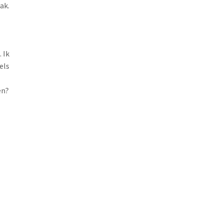
ak.
 Ik
els
en?