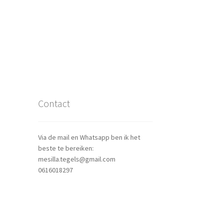
Contact
Via de mail en Whatsapp ben ik het
beste te bereiken:
mesilla.tegels@gmail.com
0616018297