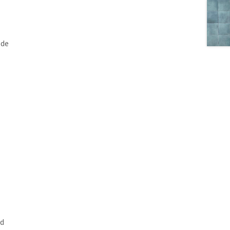
 de
ld