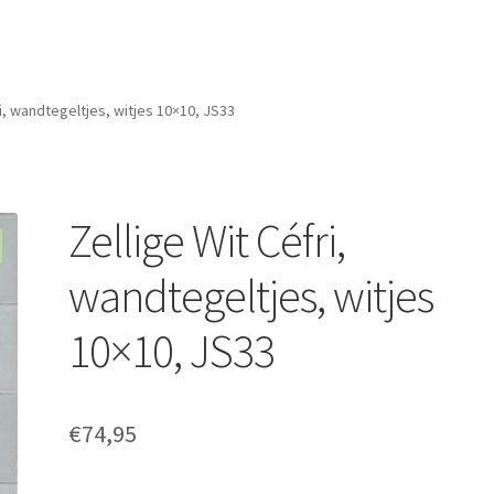
ri, wandtegeltjes, witjes 10×10, JS33
Zellige Wit Céfri,
wandtegeltjes, witjes
10×10, JS33
€
74,95