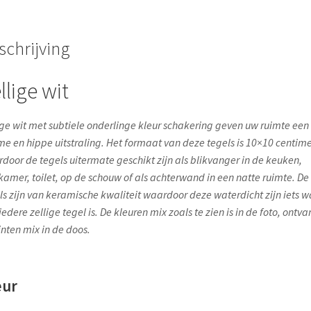
schrijving
llige wit
ige wit met subtiele onderlinge kleur schakering geven uw ruimte een
e en hippe uitstraling. Het formaat van deze tegels is 10×10 centime
door de tegels uitermate geschikt zijn als blikvanger in de keuken,
amer, toilet, op de schouw of als achterwand in een natte ruimte. De
ls zijn van keramische kwaliteit waardoor deze waterdicht zijn iets w
iedere zellige tegel is. De kleuren mix zoals te zien is in de foto, ontva
tinten mix in de doos.
eur