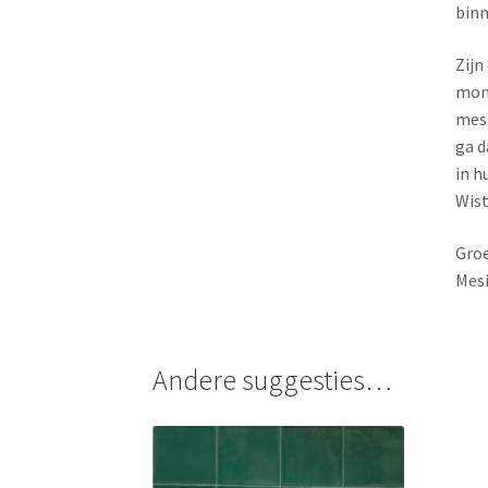
binn
Zijn
mome
mesi
ga d
in h
Wist
Groe
Mesi
Andere suggesties…