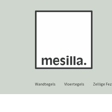
Ga
Ga
door
naar
naar
de
navigatie
inhoud
Wandtegels
Vloertegels
Zellige Fez