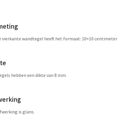
meting
 vierkante wandtegel heeft het formaat: 10×10 centimeter
kte
egels hebben een dikte van 8 mm.
werking
fwerking is glans.