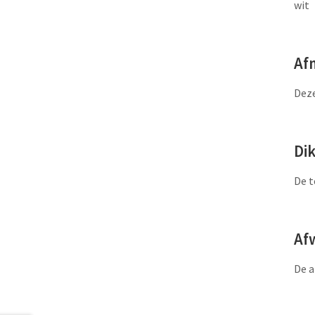
wit
Af
Deze
Di
De t
Af
De a