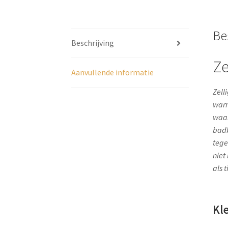
Be
Beschrijving
Ze
Aanvullende informatie
Zell
warm
waar
badk
tege
niet 
als 
Kl