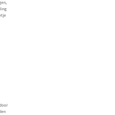
gen,
ling
etje
 door
rden