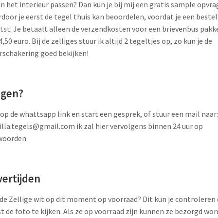
in het interieur passen? Dan kun je bij mij een gratis sample opvra
door je eerst de tegel thuis kan beoordelen, voordat je een bestel
tst. Je betaalt alleen de verzendkosten voor een brievenbus pakk
4,50 euro. Bij de zelliges stuur ik altijd 2 tegeltjes op, zo kun je de
rschakering goed bekijken!
agen?
 op de whattsapp link en start een gesprek, of stuur een mail naar:
lla.tegels@gmail.com ik zal hier vervolgens binnen 24 uur op
woorden.
vertijden
 de Zellige wit op dit moment op voorraad? Dit kun je controleren
t de foto te kijken. Als ze op voorraad zijn kunnen ze bezorgd wo