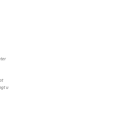
ter
at
ngt u