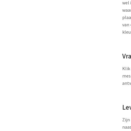
wel 
waar
plaa
van 
kleu
Vr
Klik
mesi
ant
Le
Zijn
naas