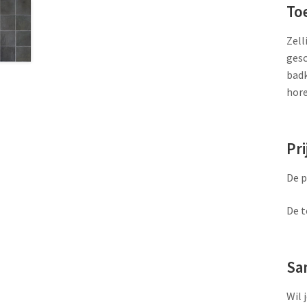
To
Zell
gesc
badk
hore
Pri
De p
De t
Sa
Wil 