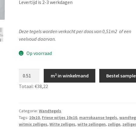
Levertijd is 2-3 werkdagen
Deze tegels worden verkocht per doos van 0,51m2 of een
veelvoud daarvan.
Op voorraad
Zellige
m² in winkelmand
Bestel sample
Wit
Totaal:
€38,22
Céfri,
wandtegeltjes,
witjes
10x10,
Categorie:
Wandtegels
Tags:
10x10
,
Friese witjes 10x10
,
marrokaanse tegels
,
wandteg
JS33
witmix zelliges
,
Witte zelliges
,
witte zellingen
,
zellige
,
zellige
aantal