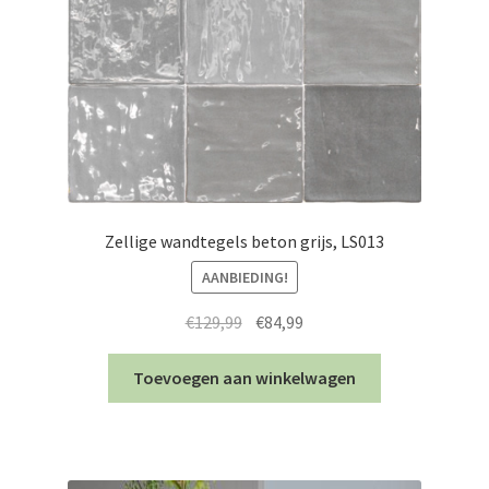
Zellige wandtegels beton grijs, LS013
AANBIEDING!
Oorspronkelijke
Huidige
€
129,99
€
84,99
prijs
prijs
was:
is:
Toevoegen aan winkelwagen
€129,99.
€84,99.