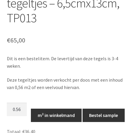
tegeltjes – 6,5cmx13cm,
TP013
€
65,00
Dit is een bestelitem. De levertijd van deze tegels is 3-4
weken.
Deze tegeltjes worden verkocht per doos met een inhoud
van 0,56 m2 of een veelvoud hiervan.
Kleine
kobalt
m² in winkelmand
Bestel sample
blauwe
tegeltjes
Totaal:
€36,40