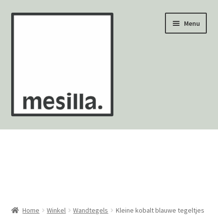
Ga
Ga
Menu
door
naar
naar
de
navigatie
inhoud
Wandtegels
Vloertegels
Zellige Fez
Mozaïekvellen
Home
Winkel
Wandtegels
Kleine kobalt blauwe tegeltjes