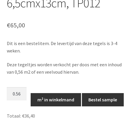
6,5cmx13cm, TP012
€
65,00
Dit is een bestelitem. De levertijd van deze tegels is 3-4
weken.
Deze tegeltjes worden verkocht per doos met een inhoud
van 0,56 m2 of een veelvoud hiervan.
Kleine
creme
m² in winkelmand
Bestel sample
tegeltjes
-
Totaal:
€36,40
6,5cmx13cm,
TP012