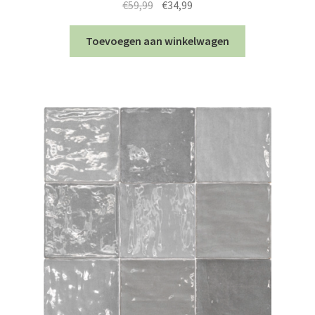
Oorspronkelijke
Huidige
€
59,99
€
34,99
prijs
prijs
was:
is:
Toevoegen aan winkelwagen
€59,99.
€34,99.