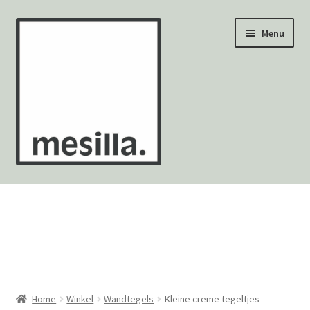
Ga
Ga
Menu
door
naar
naar
de
navigatie
inhoud
Wandtegels
Vloertegels
Zellige Fez
Mozaïekvellen
Home
Winkel
Wandtegels
Kleine creme tegeltjes –