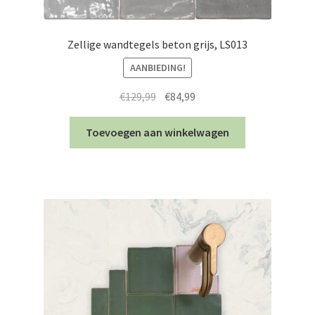
Zellige wandtegels beton grijs, LS013
AANBIEDING!
Oorspronkelijke
Huidige
€
129,99
€
84,99
prijs
prijs
was:
is:
Toevoegen aan winkelwagen
€129,99.
€84,99.