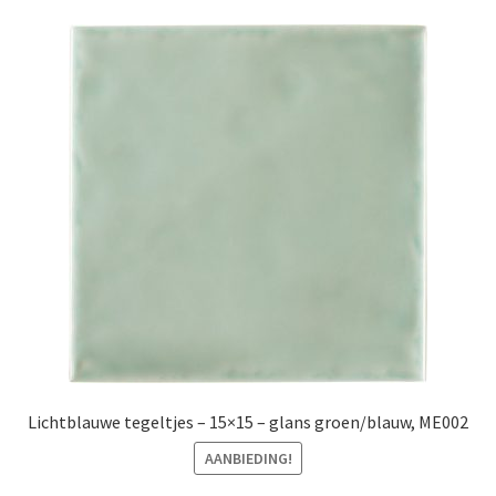
Lichtblauwe tegeltjes – 15×15 – glans groen/blauw, ME002
AANBIEDING!