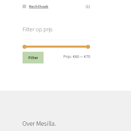
Rechthoek
(1)
Filter op prijs
Min.
Max.
Prijs:
€60
—
€70
Filter
prijs
prijs
Over Mesilla.