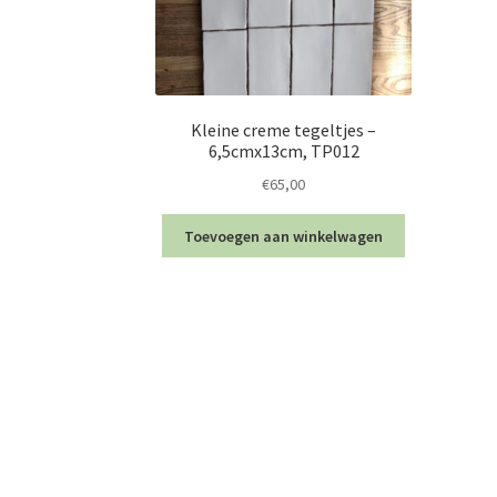
Kleine creme tegeltjes –
6,5cmx13cm, TP012
€
65,00
Toevoegen aan winkelwagen