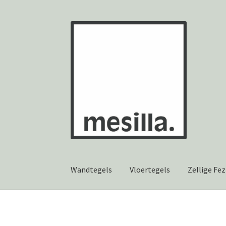
Ga
Ga
door
naar
naar
de
navigatie
inhoud
Wandtegels
Vloertegels
Zellige Fez