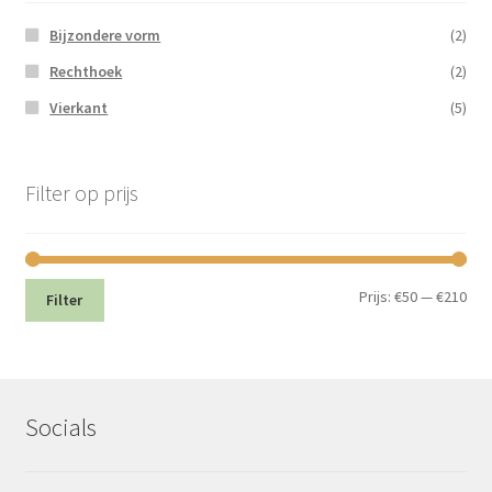
Bijzondere vorm
(2)
Rechthoek
(2)
Vierkant
(5)
Filter op prijs
Min.
Max
Prijs:
€50
—
€210
Filter
prij
prij
Socials