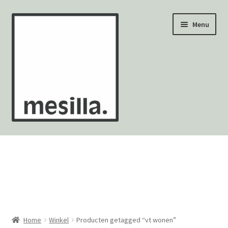
Ga
Ga
Menu
door
naar
naar
de
navigatie
inhoud
Wandtegels
Vloertegels
Zellige Fez
Mozaïekvellen
Home
Winkel
Producten getagged “vt wonen”