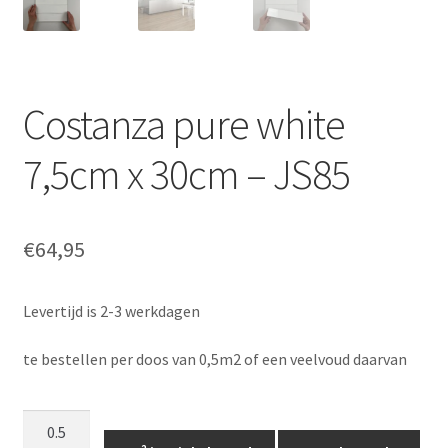
Costanza pure white
7,5cm x 30cm – JS85
€
64,95
Levertijd is 2-3 werkdagen
te bestellen per doos van 0,5m2 of een veelvoud daarvan
Costanza
pure