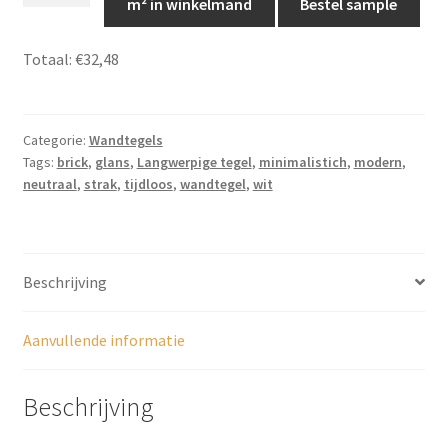
m² in winkelmand
Bestel sample
white
7,5cm
Totaal:
€32,48
x
30cm
-
Categorie:
Wandtegels
JS85
Tags:
brick
,
glans
,
Langwerpige tegel
,
minimalistich
,
modern
,
aantal
neutraal
,
strak
,
tijdloos
,
wandtegel
,
wit
Beschrijving
Aanvullende informatie
Beschrijving