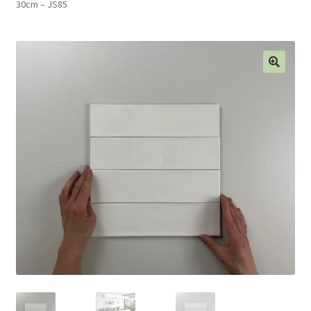
30cm – JS85
Blog
Contact