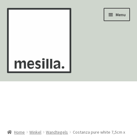
Ga
Ga
Menu
door
naar
naar
de
navigatie
inhoud
Wandtegels
Vloertegels
Zellige Fez
Mozaïekvellen
Home
Winkel
Wandtegels
Costanza pure white 7,5cm x