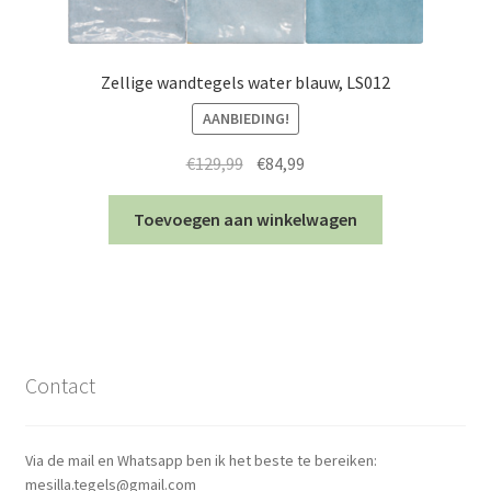
Zellige wandtegels water blauw, LS012
AANBIEDING!
Oorspronkelijke
Huidige
€
129,99
€
84,99
prijs
prijs
was:
is:
Toevoegen aan winkelwagen
€129,99.
€84,99.
Contact
Via de mail en Whatsapp ben ik het beste te bereiken:
mesilla.tegels@gmail.com