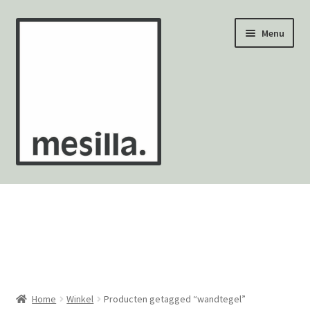
Ga
Ga
Menu
door
naar
naar
de
navigatie
inhoud
Wandtegels
Vloertegels
Zellige Fez
Mozaïekvellen
Home
Winkel
Producten getagged “wandtegel”