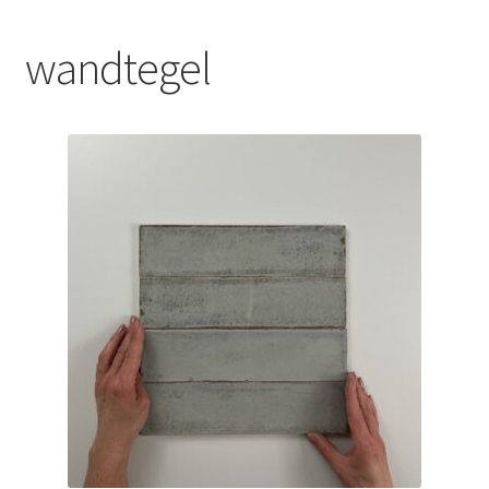
Blog
wandtegel
Contact