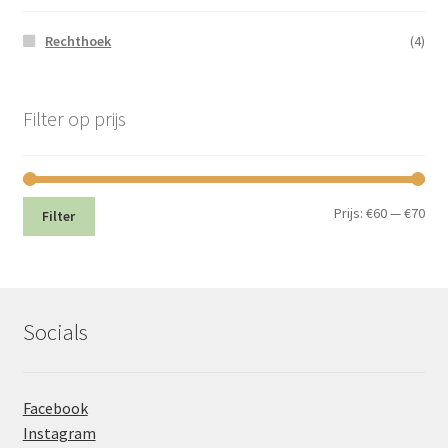
Rechthoek
(4)
Filter op prijs
Min.
Max
Prijs:
€60
—
€70
Filter
prij
prij
Socials
Facebook
Instagram