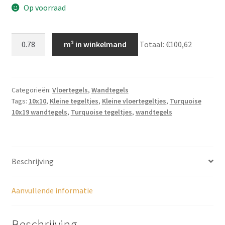
Op voorraad
turquoise
m² in winkelmand
Totaal:
€100,62
tegeltjes
10x10,
Colourfull
Turquoise,
Categorieën:
Vloertegels
,
Wandtegels
Tags:
10x10
,
Kleine tegeltjes
,
Kleine vloertegeltjes
,
Turquoise
JS12
10x19 wandtegels
,
Turquoise tegeltjes
,
wandtegels
aantal
Beschrijving
Aanvullende informatie
Beschrijving