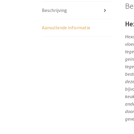
Be
Beschrijving
He
Aanvullende informatie
Hexa
vloe
tege
geïn
tege
best
deze
bijv
keuk
ande
door
geve