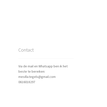
Contact
Via de mail en Whatsapp ben ik het
beste te bereiken:
mesilla.tegels@gmail.com
0616018297