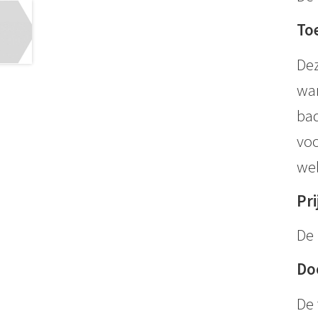
To
Dez
wan
bad
voo
wel
Pri
De 
Do
De 