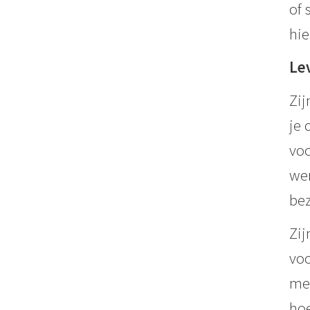
of 
hie
Le
Zij
je 
voo
wer
bez
Zij
voo
mes
hoe