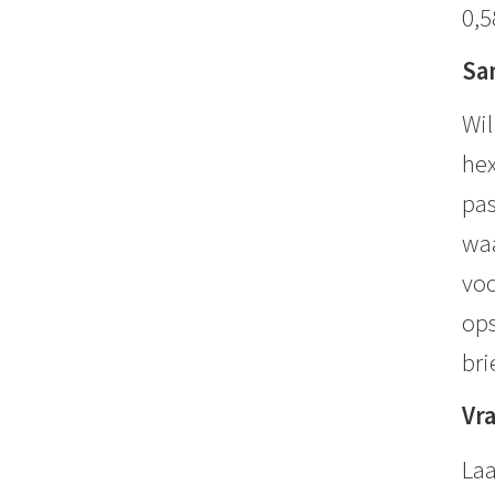
0,5
Sa
Wil
hex
pas
waa
voo
ops
bri
Vr
Laa