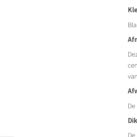
Kl
Bla
Af
Dez
cen
van
Af
De 
Di
De 