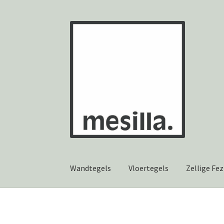
Ga
Ga
door
naar
naar
de
navigatie
inhoud
Wandtegels
Vloertegels
Zellige Fez