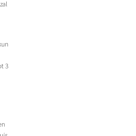
zal
kun
t 3
en
uis