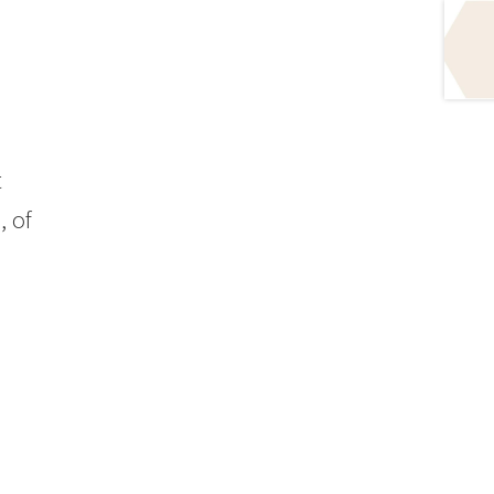
t
, of