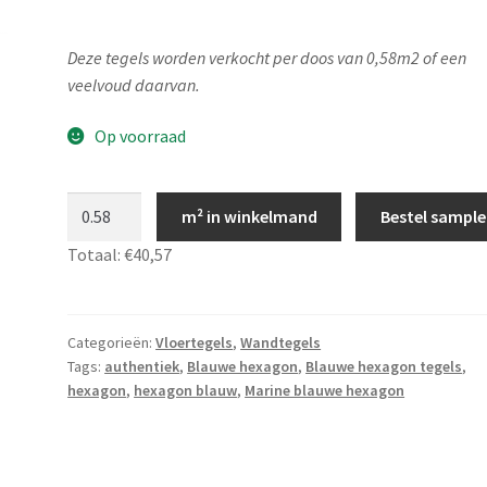
Deze tegels worden verkocht per doos van 0,58m2 of een
veelvoud daarvan.
Op voorraad
Hexagon
m² in winkelmand
Bestel sample
tegels
Totaal:
€40,57
marine
blauw
15x17
-
Categorieën:
Vloertegels
,
Wandtegels
Tags:
authentiek
,
Blauwe hexagon
,
Blauwe hexagon tegels
,
JS54
hexagon
,
hexagon blauw
,
Marine blauwe hexagon
aantal