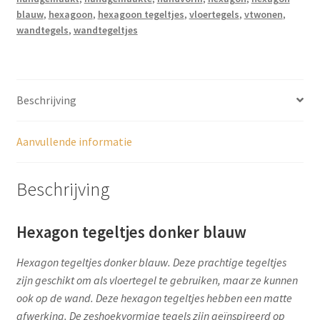
aantal
blauw
,
hexagoon
,
hexagoon tegeltjes
,
vloertegels
,
vtwonen
,
wandtegels
,
wandtegeltjes
Beschrijving
Aanvullende informatie
Beschrijving
Hexagon tegeltjes donker blauw
Hexagon tegeltjes donker blauw. Deze prachtige tegeltjes
zijn geschikt om als vloertegel te gebruiken, maar ze kunnen
ook op de wand. Deze hexagon tegeltjes hebben een matte
afwerking. De zeshoekvormige tegels zijn geïnspireerd op