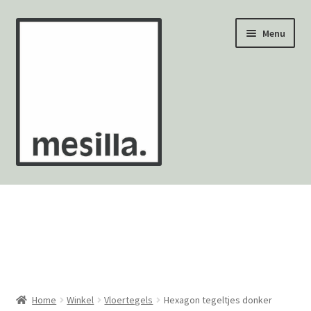
Ga
Ga
Menu
door
naar
naar
de
navigatie
inhoud
Wandtegels
Vloertegels
Zellige Fez
Mozaïekvellen
Home
Winkel
Vloertegels
Hexagon tegeltjes donker