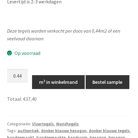
Levertijd is 2-3 werkdagen
Deze tegels worden verkocht per doos van 0,44m2 of een
veelvoud daarvan
Op voorraad
Hexagon
tegeltjes
m² in winkelmand
Bestel sample
donker
blauw,
Totaal:
€37,40
hexagon
vloer-
en
Categorieën:
Vloertegels
,
Wandtegels
wandtegeltjes,
Tags:
authentiek
,
donker blauwe hexagon
,
donker blauwe tegels
,
TP064
handgemaakt
,
handgemaakte
,
handvorm
,
hexagon
,
hexagon