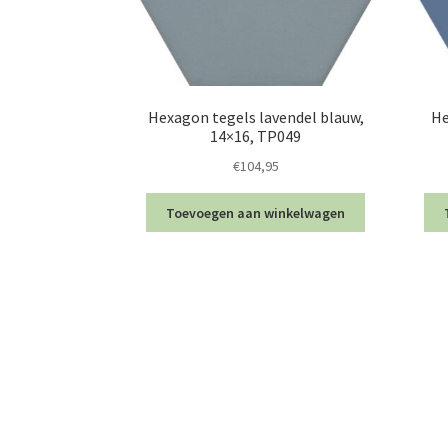
Hexagon tegels lavendel blauw,
He
14×16, TP049
€
104,95
Toevoegen aan winkelwagen