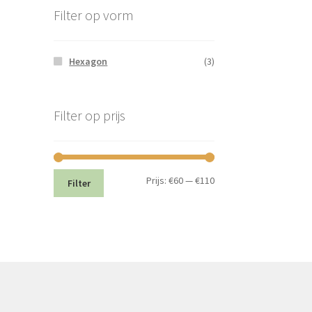
Filter op vorm
Hexagon
(3)
Filter op prijs
Min.
Max.
Prijs:
€60
—
€110
Filter
prijs
prijs