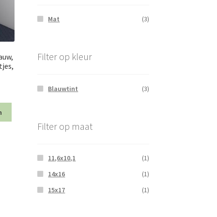
Mat
(3)
Filter op kleur
auw,
jes,
Blauwtint
(3)
n
Filter op maat
11,6x10,1
(1)
14x16
(1)
15x17
(1)