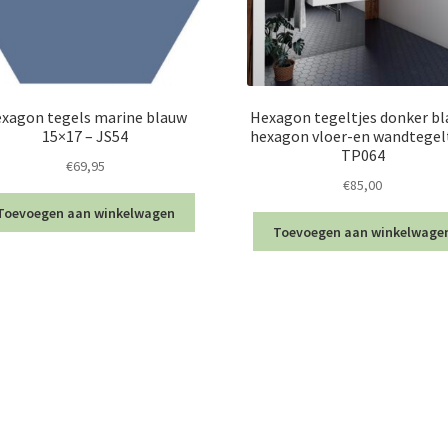
xagon tegels marine blauw
Hexagon tegeltjes donker bl
15×17 – JS54
hexagon vloer-en wandtegelt
TP064
€
69,95
€
85,00
Toevoegen aan winkelwagen
Toevoegen aan winkelwage