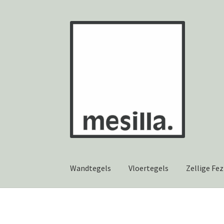
Ga
Ga
door
naar
naar
de
navigatie
inhoud
Wandtegels
Vloertegels
Zellige Fez