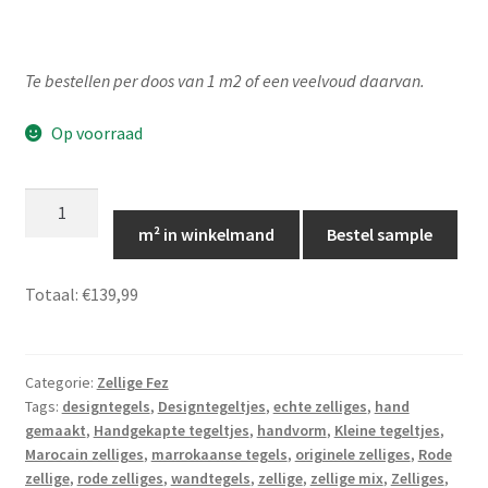
Te bestellen per doos van 1 m2 of een veelvoud daarvan.
Op voorraad
Marokkaanse
zellige
m² in winkelmand
Bestel sample
rood
10x10,
Totaal:
€139,99
Zelliges
Fez
28
Categorie:
Zellige Fez
aantal
Tags:
designtegels
,
Designtegeltjes
,
echte zelliges
,
hand
gemaakt
,
Handgekapte tegeltjes
,
handvorm
,
Kleine tegeltjes
,
Marocain zelliges
,
marrokaanse tegels
,
originele zelliges
,
Rode
zellige
,
rode zelliges
,
wandtegels
,
zellige
,
zellige mix
,
Zelliges
,