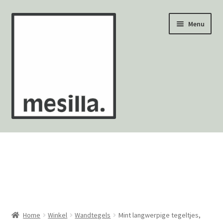
Ga
Ga
Menu
door
naar
naar
de
navigatie
inhoud
Wandtegels
Vloertegels
Zellige Fez
Mozaïekvellen
Home
Winkel
Wandtegels
Mint langwerpige tegeltjes,