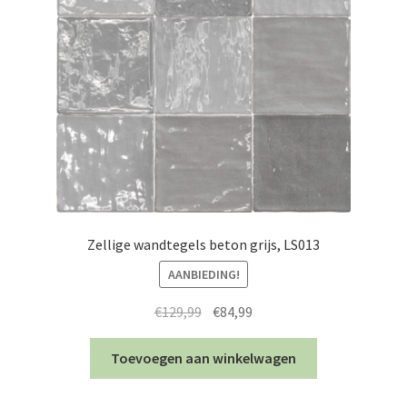
Zellige wandtegels beton grijs, LS013
AANBIEDING!
Oorspronkelijke
Huidige
€
129,99
€
84,99
prijs
prijs
was:
is:
Toevoegen aan winkelwagen
€129,99.
€84,99.