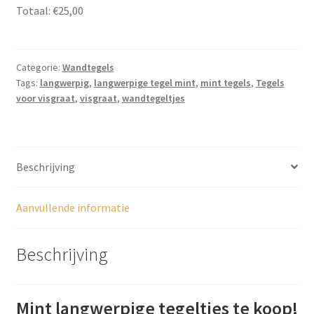
7,5cm
Totaal:
€25,00
x
30cm
aantal
Categorie:
Wandtegels
Tags:
langwerpig
,
langwerpige tegel mint
,
mint tegels
,
Tegels
voor visgraat
,
visgraat
,
wandtegeltjes
Beschrijving
Aanvullende informatie
Beschrijving
Mint langwerpige tegeltjes te koop!