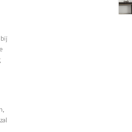
bij
e
g
n,
zal