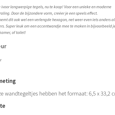
 ivoor langwerpige tegels, nu te koop! Voor een unieke en moderne
traling. Door de bijzondere vorm, creëer je een speels effect.
oemt dit ook wel een verlengde hexagon, net weer even iets anders al
rs. Super leuk om een accentwandje mee te maken in bijvoorbeeld j
amer, of toilet!
eur
r
meting
e wandtegeltjes hebben het formaat: 6,5 x 33,2 
kte