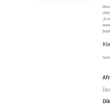
Deze
uits
Je n
ande
badk
Kl
Ivoo
Af
Dez
Di