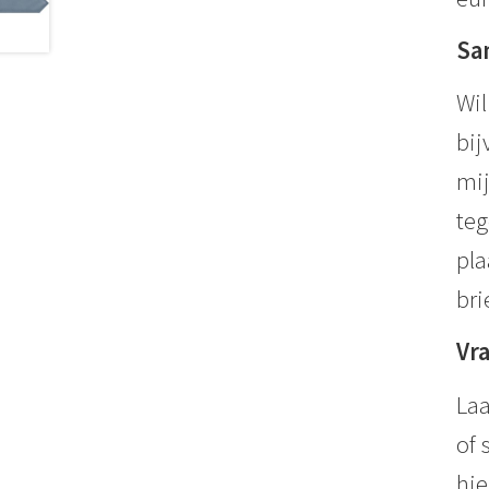
Sa
Wil
bij
mij
teg
pla
bri
Vr
Laa
of 
hie