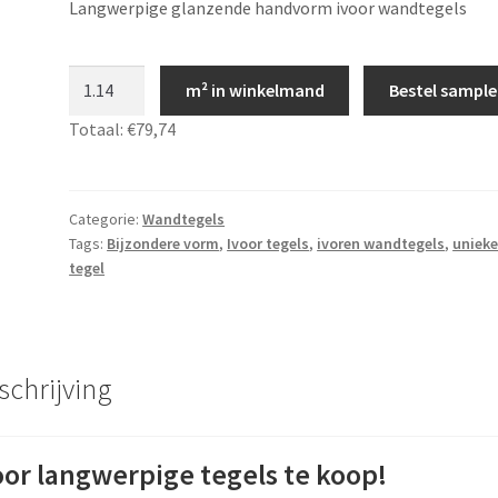
Langwerpige glanzende handvorm ivoor wandtegels
Ivoor
m² in winkelmand
Bestel sample
langwerpige
Totaal:
€79,74
tegels
-
6,5cm
x
Categorie:
Wandtegels
Tags:
Bijzondere vorm
,
Ivoor tegels
,
ivoren wandtegels
,
uniek
33,2cm
tegel
-
bijzondere
vorm,
JS02
schrijving
aantal
oor langwerpige tegels te koop!