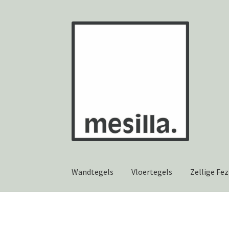
Ga
Ga
door
naar
naar
de
navigatie
inhoud
Wandtegels
Vloertegels
Zellige Fez