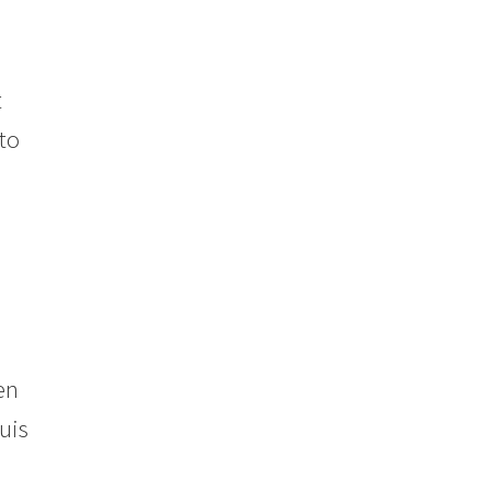
t
to
en
uis