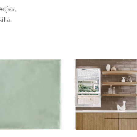
etjes,
illa.