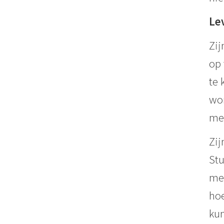
Le
Zij
op 
te 
wor
met
Zij
Stu
mes
hoe
kun