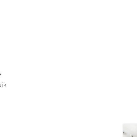
e
uik