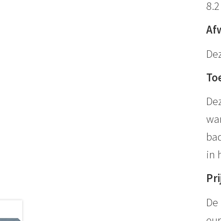
8.
Af
Dez
To
Dez
wan
bad
in 
Pri
De 
eur