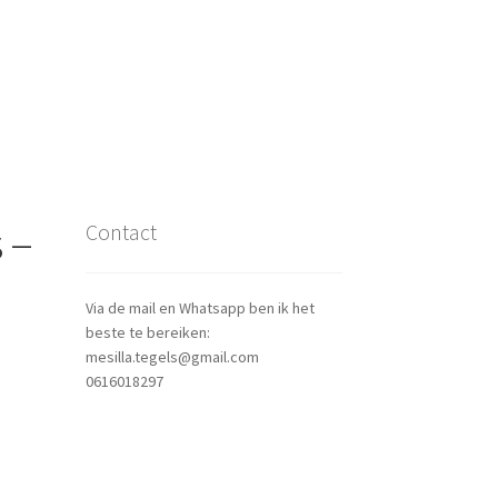
 –
Contact
Via de mail en Whatsapp ben ik het
beste te bereiken:
mesilla.tegels@gmail.com
0616018297