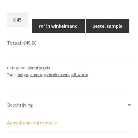
Handvorm
wandtegels
m² in winkelmand
Bestel sample
natuurtinten
creme
Totaal:
€49,50
glans
7,5x15,
LS022
Categorie:
Wandtegels
aantal
Tags:
beige
,
creme
,
gebroken wit
,
off white
Beschrijving
Aanvullende informatie