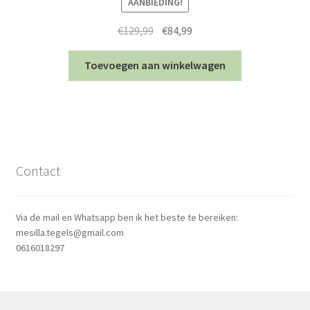
AANBIEDING!
Oorspronkelijke
Huidige
€
129,99
€
84,99
prijs
prijs
was:
is:
Toevoegen aan winkelwagen
€129,99.
€84,99.
Contact
Via de mail en Whatsapp ben ik het beste te bereiken:
mesilla.tegels@gmail.com
0616018297