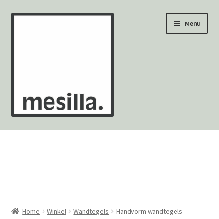
Ga
Ga
Menu
door
naar
naar
de
navigatie
inhoud
Wandtegels
Vloertegels
Zellige Fez
Mozaïekvellen
Home
Winkel
Wandtegels
Handvorm wandtegels