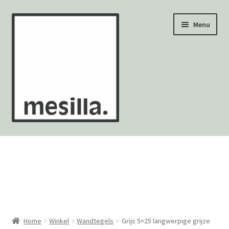
Ga
Ga
Menu
door
naar
naar
de
navigatie
inhoud
Wandtegels
Vloertegels
Zellige Fez
Mozaïekvellen
Home
Winkel
Wandtegels
Grijs 5×25 langwerpige grijze