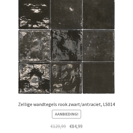
Zellige wandtegels rook zwart/antraciet, LS014
AANBIEDING!
Oorspronkelijke
Huidige
€
129,99
€
84,99