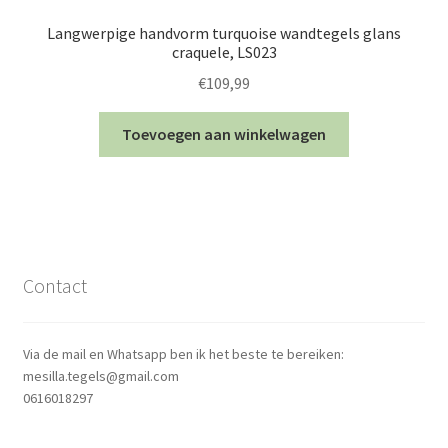
Langwerpige handvorm turquoise wandtegels glans
craquele, LS023
€
109,99
Toevoegen aan winkelwagen
Contact
Via de mail en Whatsapp ben ik het beste te bereiken:
mesilla.tegels@gmail.com
0616018297