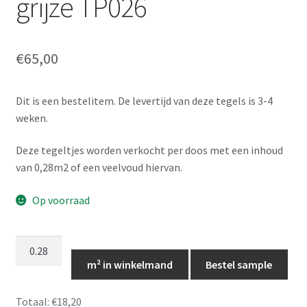
grijze TP026
€
65,00
Dit is een bestelitem. De levertijd van deze tegels is 3-4
weken.
Deze tegeltjes worden verkocht per doos met een inhoud
van 0,28m2 of een veelvoud hiervan.
Op voorraad
Grijs
5x25
m² in winkelmand
Bestel sample
langwerpige
grijze
Totaal:
€18,20