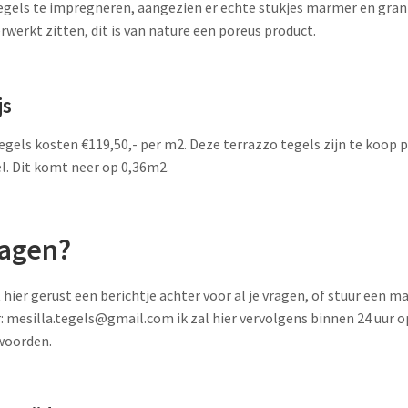
egels te impregneren, aangezien er echte stukjes marmer en gran
erwerkt zitten, dit is van nature een poreus product.
js
egels kosten €119,50,- per m2. Deze terrazzo tegels zijn te koop p
l. Dit komt neer op 0,36m2.
ragen?
 hier gerust een berichtje achter voor al je vragen, of stuur een ma
: mesilla.tegels@gmail.com ik zal hier vervolgens binnen 24 uur o
woorden.