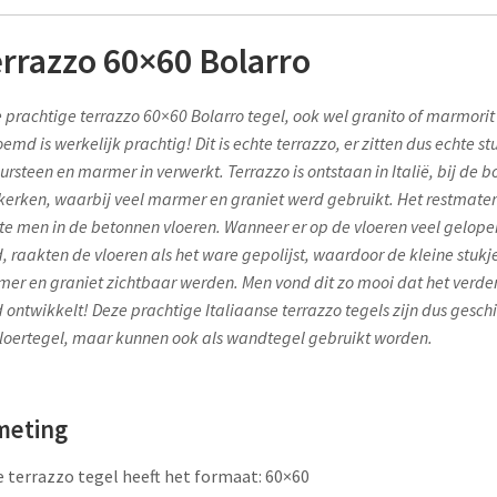
rrazzo 60×60 Bolarro
 prachtige terrazzo 60×60 Bolarro tegel, ook wel granito of marmorit
emd is werkelijk prachtig! Dit is echte terrazzo, er zitten dus echte st
ursteen en marmer in verwerkt. Terrazzo is ontstaan in Italië, bij de 
kerken, waarbij veel marmer en graniet werd gebruikt. Het restmater
tte men in de betonnen vloeren. Wanneer er op de vloeren veel gelope
, raakten de vloeren als het ware gepolijst, waardoor de kleine stukj
er en graniet zichtbaar werden. Men vond dit zo mooi dat het verde
 ontwikkelt! Deze prachtige Italiaanse terrazzo tegels zijn dus geschi
vloertegel, maar kunnen ook als wandtegel gebruikt worden.
meting
 terrazzo tegel heeft het formaat: 60×60