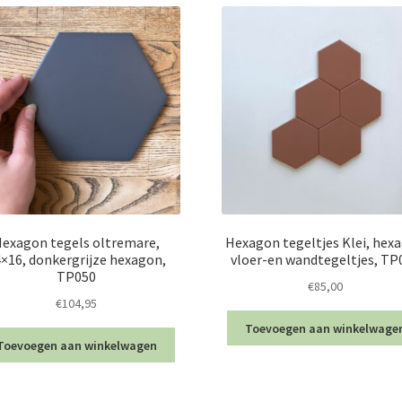
exagon tegels oltremare,
Hexagon tegeltjes Klei, hex
×16, donkergrijze hexagon,
vloer-en wandtegeltjes, TP
TP050
€
85,00
€
104,95
Toevoegen aan winkelwage
Toevoegen aan winkelwagen