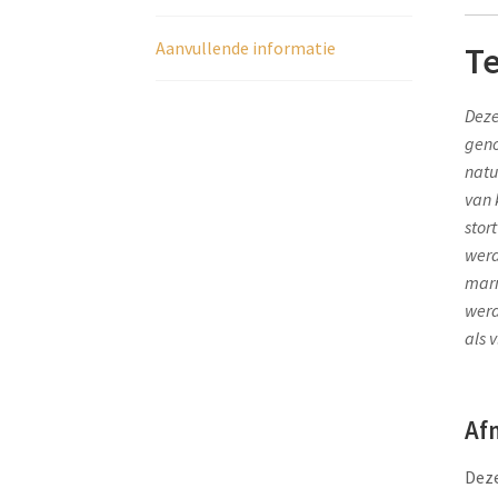
Aanvullende informatie
Te
Deze
geno
natu
van 
stor
werd
marm
werd
als 
Af
Deze