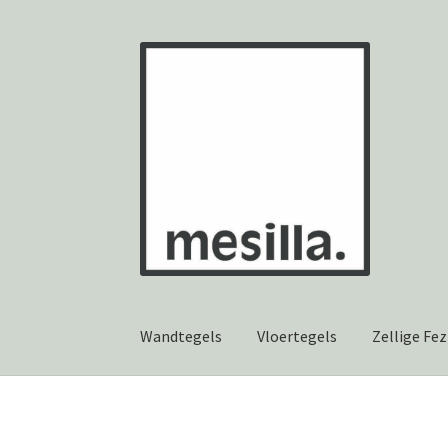
Ga
Ga
door
naar
naar
de
navigatie
inhoud
Wandtegels
Vloertegels
Zellige Fez