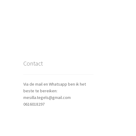
Contact
Via de mail en Whatsapp ben ik het
beste te bereiken:
mesilla.tegels@gmail.com
0616018297