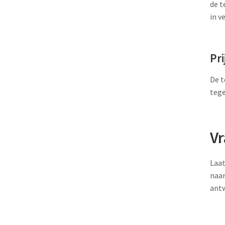
de t
in v
Pri
De t
tege
V
Laat
naar
ant