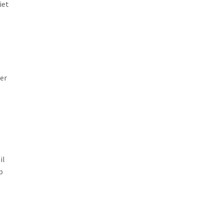
iet
er
il
p