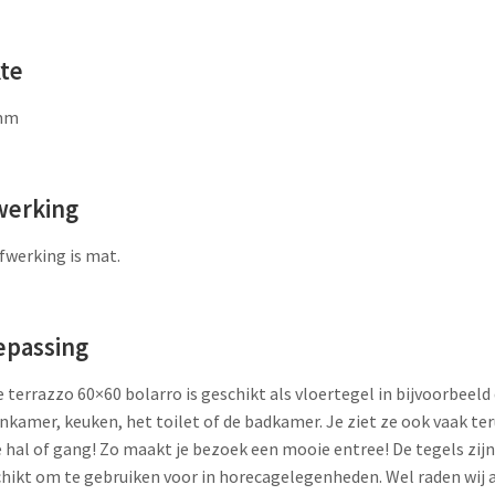
kte
mm
werking
fwerking is mat.
epassing
 terrazzo 60×60 bolarro is geschikt als vloertegel in bijvoorbeeld
kamer, keuken, het toilet of de badkamer. Je ziet ze ook vaak te
e hal of gang! Zo maakt je bezoek een mooie entree! De tegels zij
hikt om te gebruiken voor in horecagelegenheden. Wel raden wij 