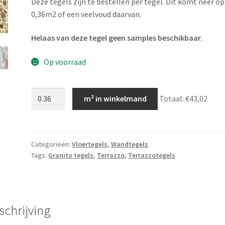
Deze tegels zijn te bestellen per tegel. Dit komt neer op
0,36m2 of een veelvoud daarvan.
Helaas van deze tegel geen samples beschikbaar.
Op voorraad
Terrazzo
m² in winkelmand
Totaal:
€43,02
60x60
Bolarro
aantal
Categorieën:
Vloertegels
,
Wandtegels
Tags:
Granito tegels
,
Terrazzo
,
Terrazzotegels
schrijving