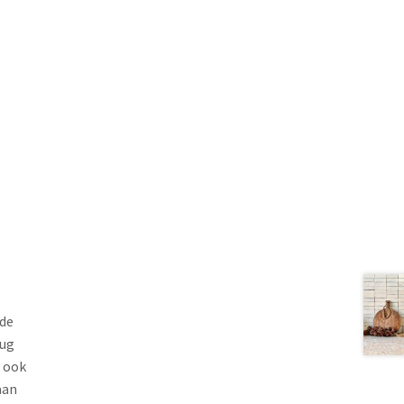
 de
rug
n ook
aan