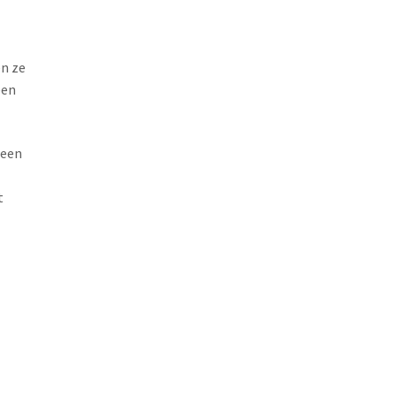
en ze
een
 een
t