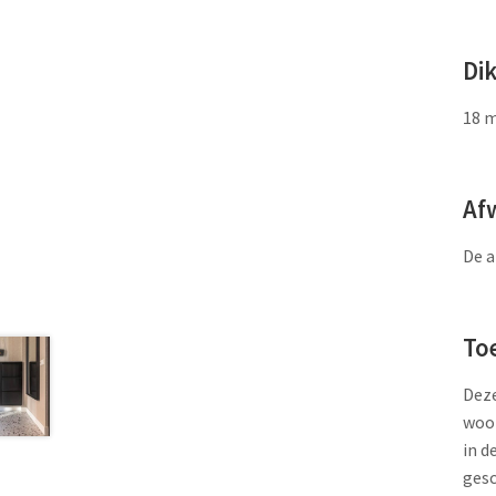
Di
18 
Af
De a
To
Deze
woon
in d
gesc