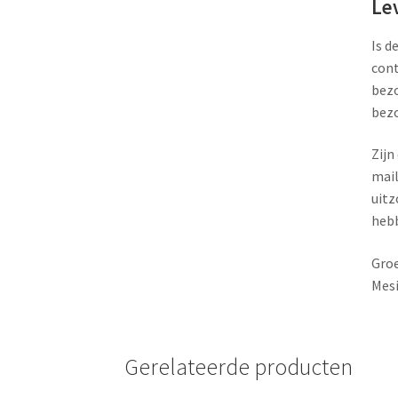
Le
Is d
cont
bezo
bezo
Zijn
mail
uitz
heb
Groe
Mesi
Gerelateerde producten