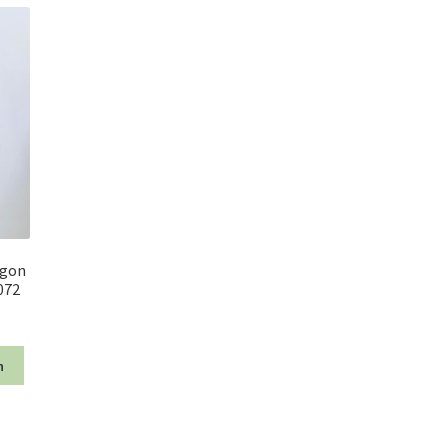
agon
072
n