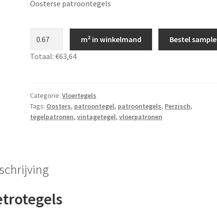
Oosterse patroontegels
Retrotegels
m² in winkelmand
Bestel sample
-
Totaal:
€63,64
vintage
patroon
-
patroontegels,
Categorie:
Vloertegels
Tags:
Oosters
,
patroontegel
,
patroontegels
,
Perzisch
,
LS026
tegelpatronen
,
vintagetegel
,
vloerpatronen
aantal
schrijving
trotegels