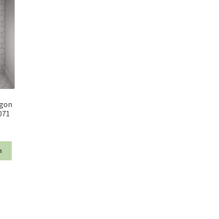
agon
071
n