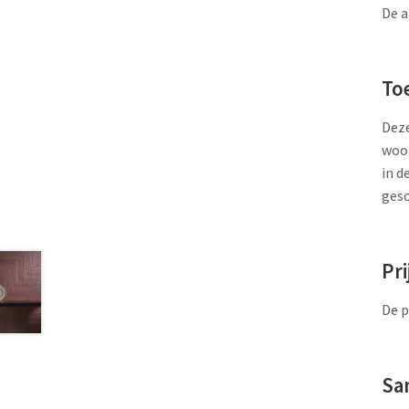
De a
To
Deze
woon
in d
gesc
Pri
De p
Sa