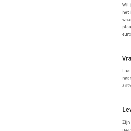
Wil 
het 
waar
plaa
eur
Vr
Laat
naar
ant
Le
Zijn
naas