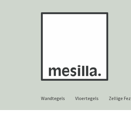
Ga
Ga
door
naar
naar
de
navigatie
inhoud
Wandtegels
Vloertegels
Zellige Fez