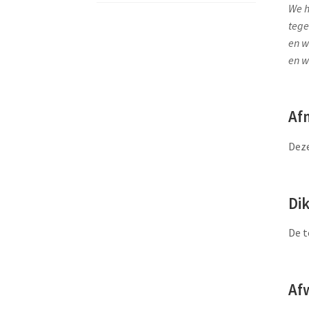
We h
tege
en w
en w
Af
Deze
Di
De t
Af