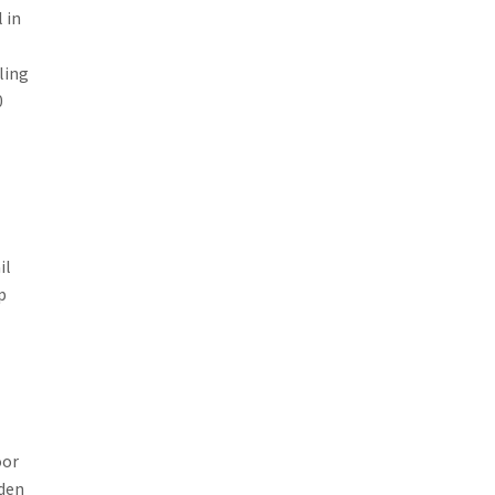
 in
ling
0
il
p
oor
rden