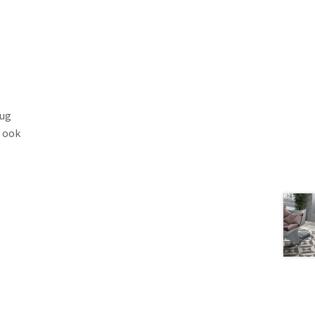
e
rug
n ook