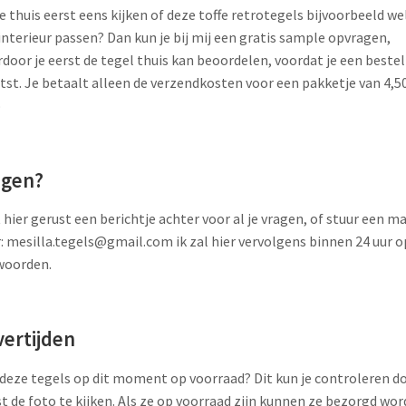
je thuis eerst eens kijken of deze toffe retrotegels bijvoorbeeld wel
interieur passen? Dan kun je bij mij een gratis sample opvragen,
door je eerst de tegel thuis kan beoordelen, voordat je een bestel
tst. Je betaalt alleen de verzendkosten voor een pakketje van 4,5
o
agen?
 hier gerust een berichtje achter voor al je vragen, of stuur een ma
: mesilla.tegels@gmail.com ik zal hier vervolgens binnen 24 uur o
woorden.
vertijden
 deze tegels op dit moment op voorraad? Dit kun je controleren d
t de foto te kijken. Als ze op voorraad zijn kunnen ze bezorgd wo