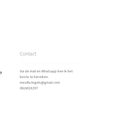
Contact
,
Via de mail en Whatsapp ben ik het
beste te bereiken:
mesilla.tegels@gmail.com
0616018297