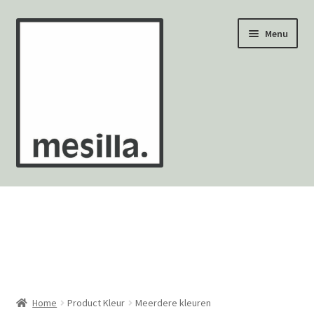
Ga
Ga
Menu
door
naar
naar
de
navigatie
inhoud
Wandtegels
Vloertegels
Zellige Fez
Mozaïekvellen
Home
Product Kleur
Meerdere kleuren