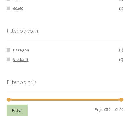
60x60
(1)
Filter op vorm
Hexagon
(1)
Vierkant
(4)
Filter op prijs
Min.
Max
Prijs:
€50
—
€100
Filter
prij
prij