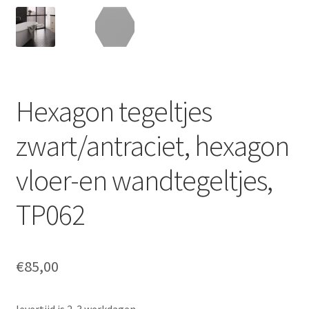
Hexagon tegeltjes
zwart/antraciet, hexagon
vloer-en wandtegeltjes,
TP062
€
85,00
levertijd is 2-3 werkdagen