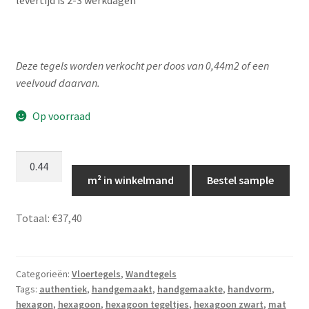
Deze tegels worden verkocht per doos van 0,44m2 of een
veelvoud daarvan.
Op voorraad
Hexagon
tegeltjes
m² in winkelmand
Bestel sample
zwart/antraciet,
hexagon
Totaal:
€37,40
vloer-
en
wandtegeltjes,
Categorieën:
Vloertegels
,
Wandtegels
TP062
Tags:
authentiek
,
handgemaakt
,
handgemaakte
,
handvorm
,
aantal
hexagon
,
hexagoon
,
hexagoon tegeltjes
,
hexagoon zwart
,
mat