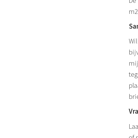
De 
m2
Sa
Wil
bij
mij
teg
pla
bri
Vr
Laa
of 