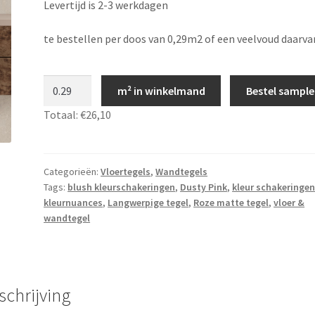
Levertijd is 2-3 werkdagen
te bestellen per doos van 0,29m2 of een veelvoud daarva
Dusty
m² in winkelmand
Bestel sample
Pink
Totaal:
€26,10
vloer
&
wandtegel
-
Categorieën:
Vloertegels
,
Wandtegels
Tags:
blush kleurschakeringen
,
Dusty Pink
,
kleur schakeringe
4,6x37,5
kleurnuances
,
Langwerpige tegel
,
Roze matte tegel
,
vloer &
cm
wandtegel
-
LS050
aantal
schrijving