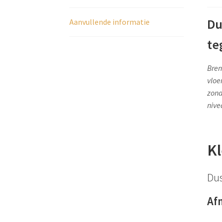
Du
Aanvullende informatie
te
Bren
vloe
zond
nive
Kl
Dus
Af