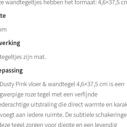
e wandtegeltjes hebben het formaat: 4,6×37,5 c
kte
mm
werking
tegeltjes zijn mat.
epassing
Dusty Pink vloer & wandtegel 4,6×37,5 cm is een
gwerpige roze tegel met een verfijnde
derachtige uitstraling die direct warmte en karak
voegt aan iedere ruimte. De subtiele schakering
deze tegel zorgen voor diepte en een levendig