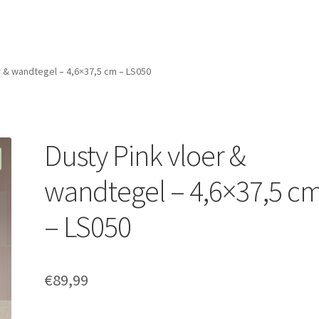
r & wandtegel – 4,6×37,5 cm – LS050
Dusty Pink vloer &
wandtegel – 4,6×37,5 c
– LS050
€
89,99