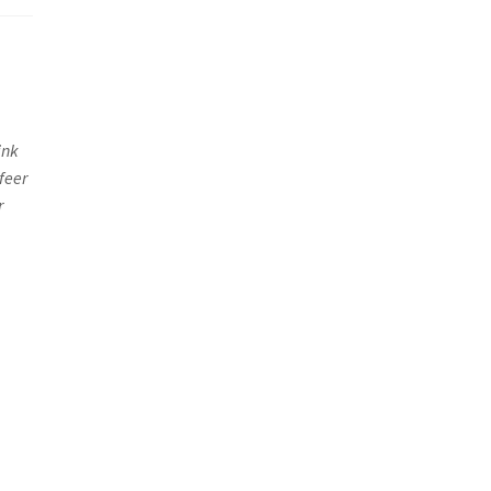
ink
feer
r