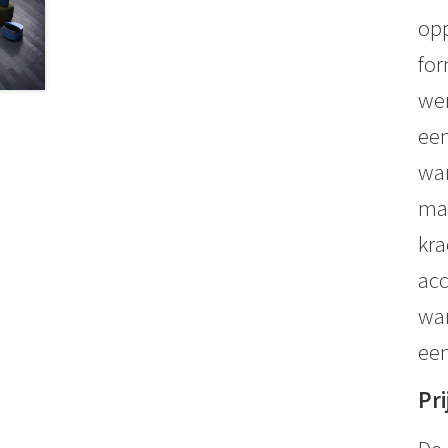
opp
for
wer
een
wan
mat
kra
acc
wan
een
Pri