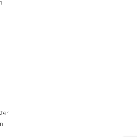
m
ter
en