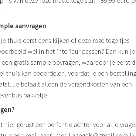
prijs van deze roze matte tegels zijn 89,99 euro p
.
mple aanvragen
 je thuis eerst eens kijken of deze roze tegeltjes
voorbeeld wel in het interieur passen? Dan kun je 
 een gratis sample opvragen, waardoor je eerst d
el thuis kan beoordelen, voordat je een bestellin
atst. Je betaalt alleen de verzendkosten van een
evenbus pakketje.
agen?
t hier gerust een berichtje achter voor al je vrage
stuur een mail naar: mesilla.tegels@gmail.com ik 