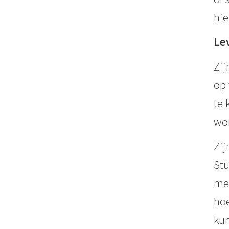
hie
Le
Zij
op 
te 
wor
Zij
Stu
mes
hoe
kun