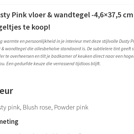
sty Pink vloer & wandtegel -4,6×37,5 cm
geltjes te koop!
g warmte en persoonlijkheid in je interieur met deze stijlvolle Dusty P
r & wandtegel die allesbehalve standaard is. De subtielere tint geeft s
er te overheersen en tilt je badkamer of keuken direct naar een hoge
au. Een gedurfde keuze die verrassend tijdloos blijft.
eur
ty pink, Blush rose, Powder pink
meting