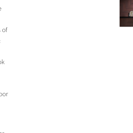
e
 of
&
ok
oor