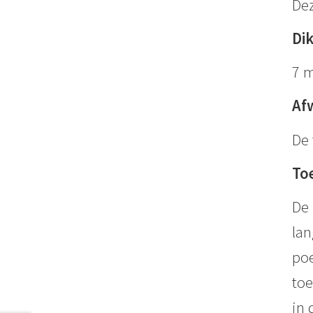
Dez
Di
7 
Af
De 
To
De 
lan
poe
toe
in 