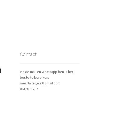
Contact
m
Via de mail en Whatsapp ben ik het
beste te bereiken:
mesilla.tegels@gmail.com
0616018297