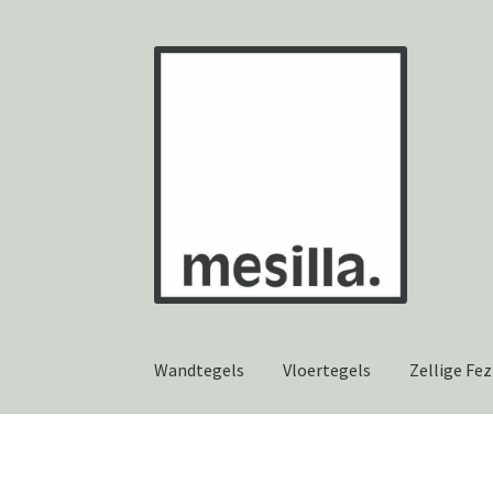
Ga
Ga
door
naar
naar
de
navigatie
inhoud
Wandtegels
Vloertegels
Zellige Fez