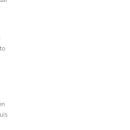
t
to
en
uis