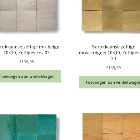
rokkaanse zellige mix beige
Marokkaanse zellige
10×10, Zelliges Fez 03
mosterdgeel 10×10, Zelliges
29
€
139,99
€
139,99
Toevoegen aan winkelwagen
Toevoegen aan winkelwage