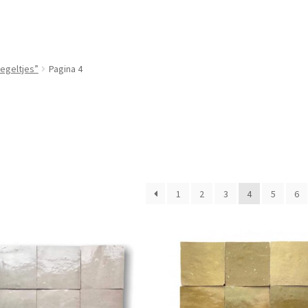
egeltjes”
Pagina 4
1
2
3
4
5
6