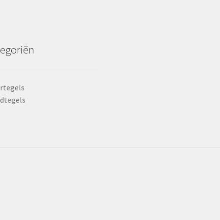
egoriën
rtegels
dtegels