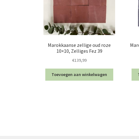
Marokkaanse zellige oud roze
Maro
10×10, Zelliges Fez 39
€
139,99
Toevoegen aan winkelwagen