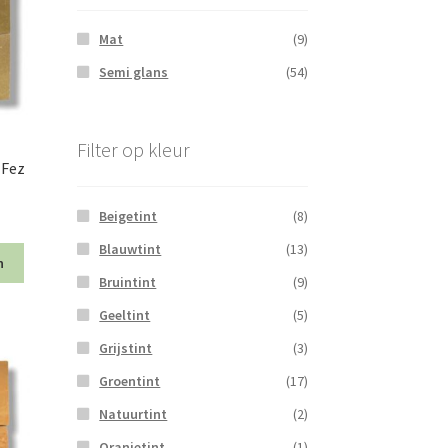
Mat
(9)
Semi glans
(54)
Filter op kleur
 Fez
Beigetint
(8)
Blauwtint
(13)
n
Bruintint
(9)
Geeltint
(5)
Grijstint
(3)
Groentint
(17)
Natuurtint
(2)
Oranjetint
(1)