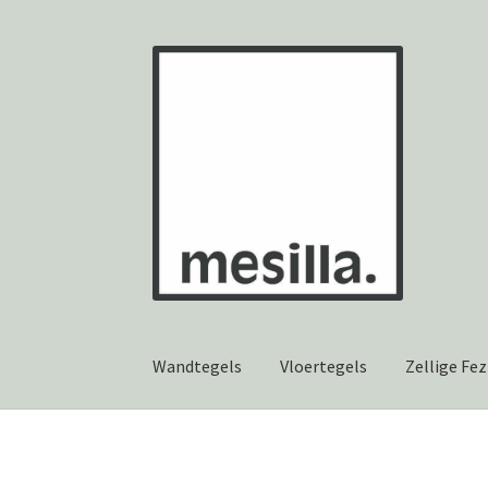
Ga
Ga
door
naar
naar
de
navigatie
inhoud
Wandtegels
Vloertegels
Zellige Fez