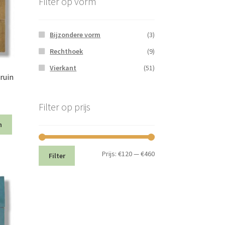
Filter op vorm
Bijzondere vorm
(3)
Rechthoek
(9)
Vierkant
(51)
ruin
Filter op prijs
n
Min.
Max.
Prijs:
€120
—
€460
Filter
prijs
prijs