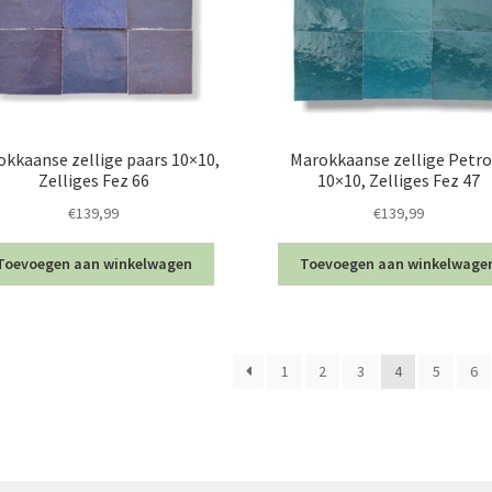
kkaanse zellige paars 10×10,
Marokkaanse zellige Petro
Zelliges Fez 66
10×10, Zelliges Fez 47
€
139,99
€
139,99
Toevoegen aan winkelwagen
Toevoegen aan winkelwage
1
2
3
4
5
6