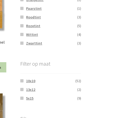
Paarstint
(1)
Roodtint
(3)
Rozetint
(5)
Wittint
(4)
eel
Zwarttint
(3)
Filter op maat
n
10x10
(52)
13x12
(2)
5x15
(9)