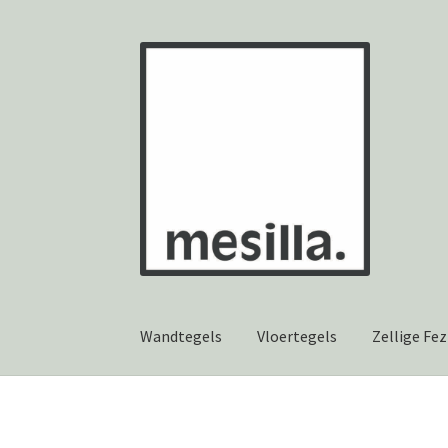
Ga
Ga
door
naar
naar
de
navigatie
inhoud
Wandtegels
Vloertegels
Zellige Fez