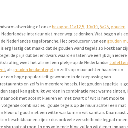
ndvorm afwerking of onze
hexagon 11×12,5
,
10×10
,
5×25
,
gouden
t Nederlandse interieur niet meer weg te denken. Wat begon als e
in de Nederlandse tegelbranche. Het produceren van een
gouden m
 is erg lastig dat maakt dat de gouden wand tegels zo kostbaar zij
 tegel de prijs dubbel en dwars waard en laten we eerlijk zijn iedere
itstraling weet het al snel een plekje op de Nederlandse
toiletten
gel
, als
gouden keukentegel
en zelfs op muur achter haarden en
is er een hoge populariteit gewonnen in de toepassing van
 restaurants en zelfs in meerdere hotels. Het gouden tegeltje is g
gouden tegel kan gebruikt worden in combinatie met warme tinten, 
maar ook met accent kleuren en met zwart of wit is het mooi te
e volgende combinaties : goude tegels op de muur achter een mat
kleur of goud met een witte waskom en wit sanitair. Daarnaast z
en beschikbaar en zijn er dus ook vele verschillende legpatronen
re visgraatpatroon. In ons volgende blog zullen wij dieper ingaan 