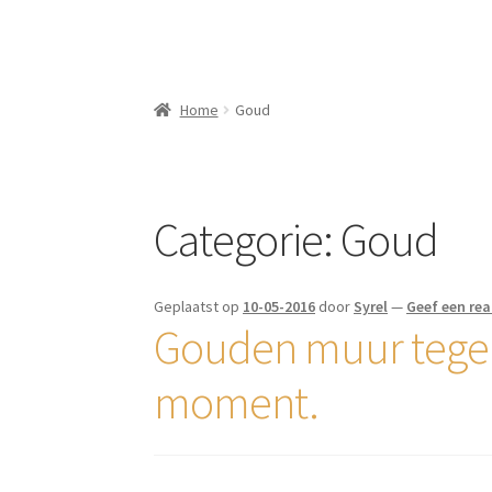
Home
Goud
Categorie:
Goud
Geplaatst op
10-05-2016
door
Syrel
—
Geef een rea
Gouden muur tegels
moment.