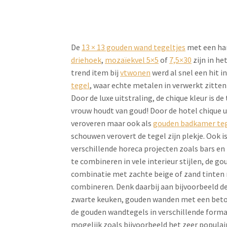
De
13 × 13 gouden wand tegeltjes
met een ha
driehoek
,
mozaïekvel 5×5
of
7,5×30
zijn in he
trend item bij
vtwonen
werd al snel een hit 
tegel
, waar echte metalen in verwerkt zitten
Door de luxe uitstraling, de chique kleur is de
vrouw houdt van goud! Door de hotel chique u
veroveren maar ook als
gouden badkamer te
schouwen verovert de tegel zijn plekje. Ook 
verschillende horeca projecten zoals bars en
te combineren in vele interieur stijlen, de 
combinatie met zachte beige of zand tinten 
combineren. Denk daarbij aan bijvoorbeeld d
zwarte keuken, gouden wanden met een beton 
de gouden wandtegels in verschillende format
mogelijk zoals bijvoorbeeld het zeer populai