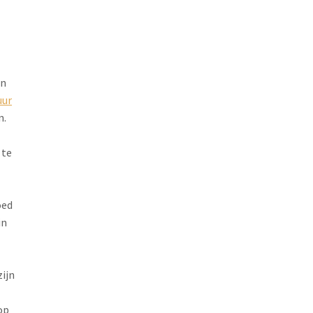
en
uur
n.
te
oed
in
ijn
op