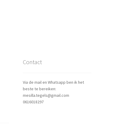
Contact
Via de mail en Whatsapp ben ik het
beste te bereiken:
mesilla.tegels@gmail.com
0616018297