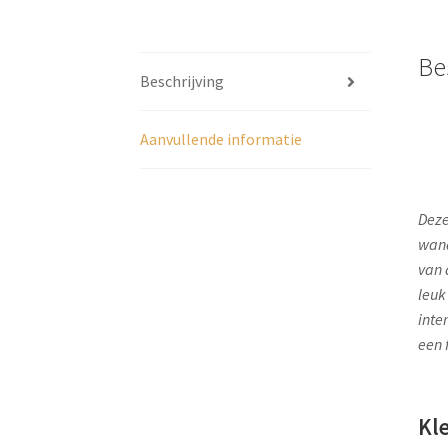
Be
Beschrijving
Aanvullende informatie
Deze
wand
van 
leuk
inte
een f
Kl