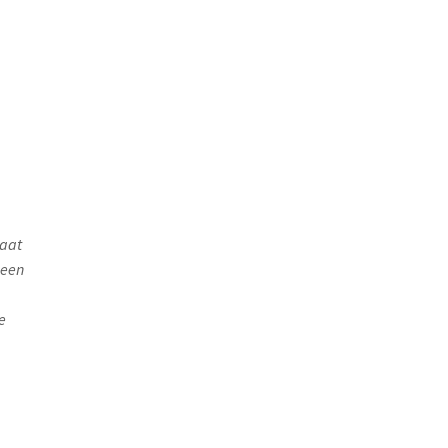
maat
 een
e