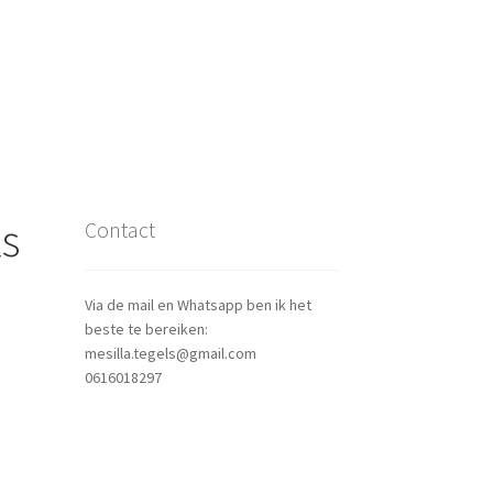
ls
Contact
Via de mail en Whatsapp ben ik het
beste te bereiken:
mesilla.tegels@gmail.com
0616018297