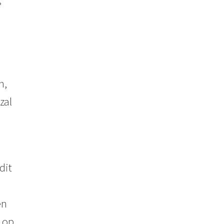
n,
zal
dit
en
 op