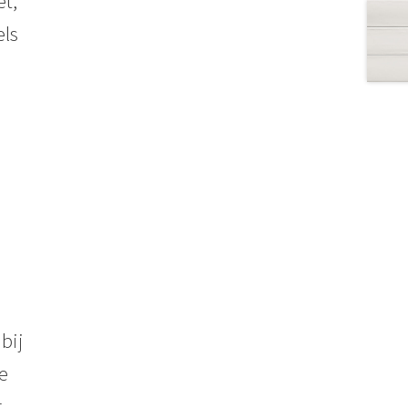
et,
els
n
bij
e
g