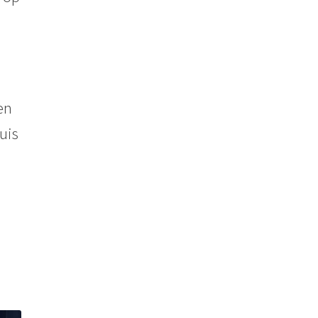
en
uis