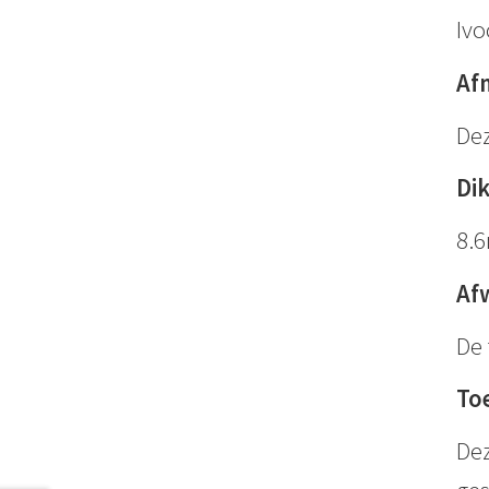
Ivo
Af
Dez
Di
8.
Af
De 
To
Dez