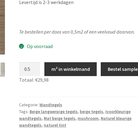
Levertijd is 2-3 werkdagen
Te bestellen per doos van 0,5m2 of een veelvoud daarvan.
Op voorraad
Ivoorkleurige
m² in winkelmand
Bestel sample
wandtegels
Totaal:
€29,98
7,5x30
mat,
Beige
Jaco
Categorie:
Wandtegels
Tags:
Beige langwerpige tegels
,
beige tegels
,
Ivoorkleurige
Ivory,
wandtegels
,
Mat beige tegels
,
mushroom
,
Naturel kleurige
JS20
wandtegels
,
naturel tint
aantal