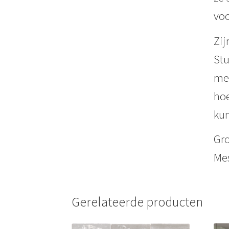
voo
Zij
Stu
mes
hoe
kun
Gro
Mes
Gerelateerde producten