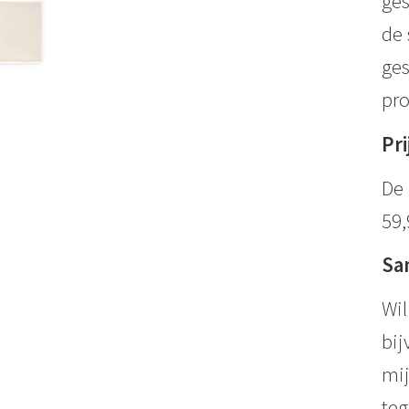
ges
de 
ges
pro
Pri
De 
59,
Sa
Wil
bij
mij
teg