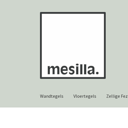
Ga
Ga
door
naar
naar
de
navigatie
inhoud
Wandtegels
Vloertegels
Zellige Fez