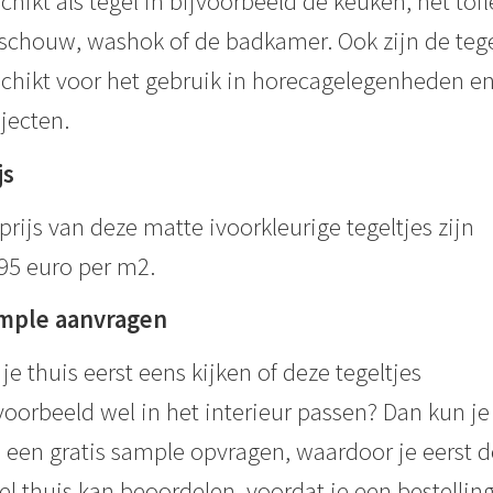
chikt als tegel in bijvoorbeeld de keuken, het toil
schouw, washok of de badkamer. Ook zijn de teg
chikt voor het gebruik in horecagelegenheden e
jecten.
js
prijs van deze matte ivoorkleurige tegeltjes zijn
95 euro per m2.
mple aanvragen
 je thuis eerst eens kijken of deze tegeltjes
voorbeeld wel in het interieur passen? Dan kun je 
 een gratis sample opvragen, waardoor je eerst d
el thuis kan beoordelen, voordat je een bestellin