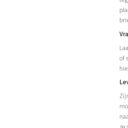
pla
bri
Vr
Laa
of 
hie
Le
Zij
mom
naa
ze 