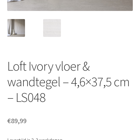
Loft Ivory vloer &
wandtegel – 4,6×37,5 cm
– LS048
€
89,99