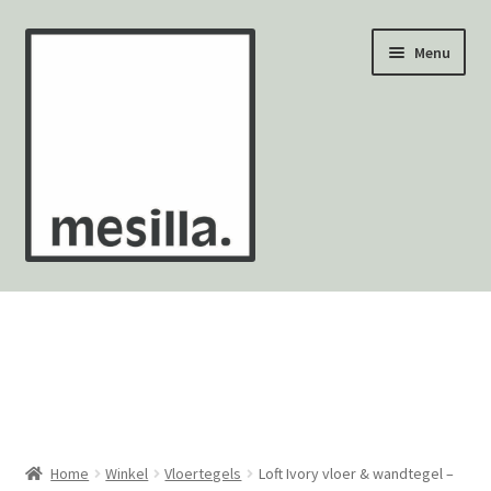
Ga
Ga
Menu
door
naar
naar
de
navigatie
inhoud
Wandtegels
Vloertegels
Zellige Fez
Mozaïekvellen
Home
Winkel
Vloertegels
Loft Ivory vloer & wandtegel –