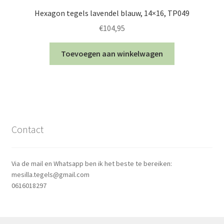
Hexagon tegels lavendel blauw, 14×16, TP049
€
104,95
Toevoegen aan winkelwagen
Contact
Via de mail en Whatsapp ben ik het beste te bereiken:
mesilla.tegels@gmail.com
0616018297