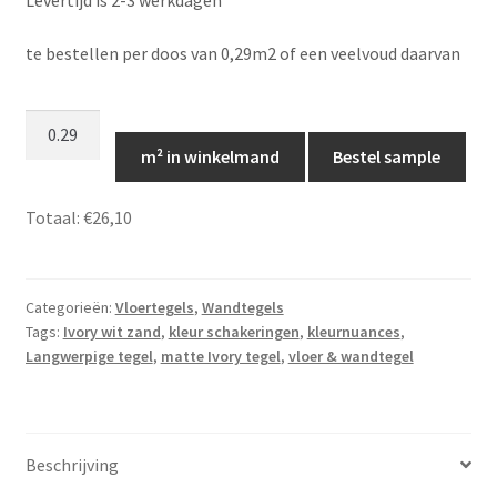
Levertijd is 2-3 werkdagen
te bestellen per doos van 0,29m2 of een veelvoud daarvan
Loft
Ivory
m² in winkelmand
Bestel sample
vloer
&
Totaal:
€26,10
wandtegel
-
4,6x37,5
Categorieën:
Vloertegels
,
Wandtegels
cm
Tags:
Ivory wit zand
,
kleur schakeringen
,
kleurnuances
,
-
Langwerpige tegel
,
matte Ivory tegel
,
vloer & wandtegel
LS048
aantal
Beschrijving