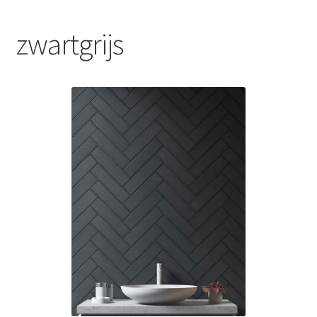
Blog
zwartgrijs
Contact