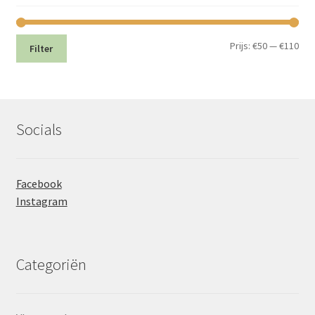
Min.
Max
Prijs:
€50
—
€110
Filter
prij
prij
Socials
Facebook
Instagram
Categoriën