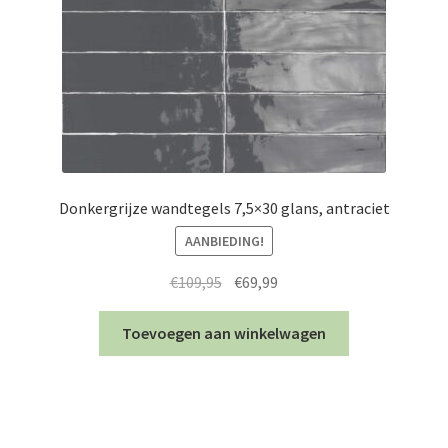
Donkergrijze wandtegels 7,5×30 glans, antraciet
AANBIEDING!
Oorspronkelijke
Huidige
€
109,95
€
69,99
prijs
prijs
was:
is:
Toevoegen aan winkelwagen
€109,95.
€69,99.