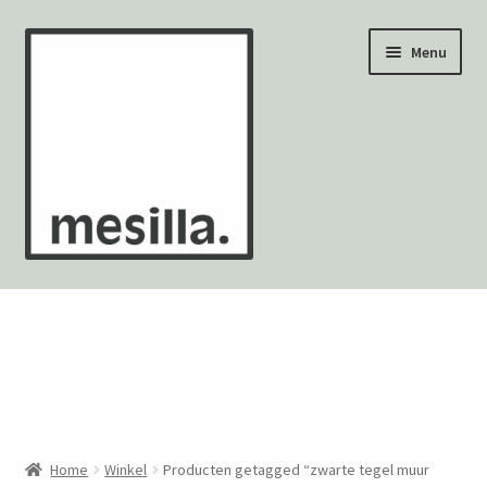
Ga
Ga
Menu
door
naar
naar
de
navigatie
inhoud
Wandtegels
Vloertegels
Zellige Fez
Mozaïekvellen
Home
Winkel
Producten getagged “zwarte tegel muur