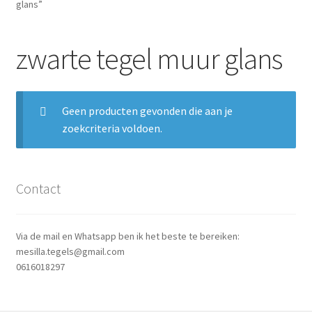
glans”
Blog
zwarte tegel muur glans
Contact
Geen producten gevonden die aan je
zoekcriteria voldoen.
Contact
Via de mail en Whatsapp ben ik het beste te bereiken:
mesilla.tegels@gmail.com
0616018297