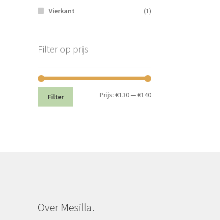
Vierkant
(1)
Filter op prijs
Min.
Max.
Prijs:
€130
—
€140
Filter
prijs
prijs
Over Mesilla.