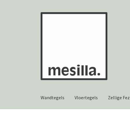
Ga
Ga
door
naar
naar
de
navigatie
inhoud
Wandtegels
Vloertegels
Zellige Fez