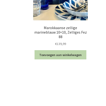
Marokkaanse zellige
marineblauw 10×10, Zelliges Fez
88
€
139,99
Toevoegen aan winkelwagen