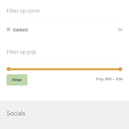
Filter op vorm
Vierkant
(1)
Filter op prijs
Min.
Max
Prijs:
€80
—
€90
Filter
prij
prij
Socials