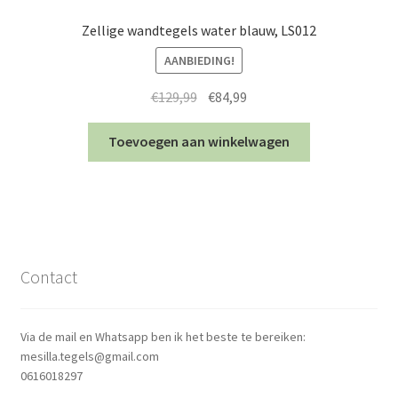
Zellige wandtegels water blauw, LS012
AANBIEDING!
Oorspronkelijke
Huidige
€
129,99
€
84,99
prijs
prijs
was:
is:
Toevoegen aan winkelwagen
€129,99.
€84,99.
Contact
Via de mail en Whatsapp ben ik het beste te bereiken:
mesilla.tegels@gmail.com
0616018297