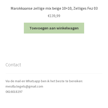
Marokkaanse zellige mix beige 10×10, Zelliges Fez 03
€
139,99
Toevoegen aan winkelwagen
Contact
Via de mail en Whatsapp ben ik het beste te bereiken:
mesilla.tegels@gmail.com
0616018297