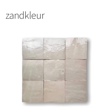
Blog
zandkleur
Contact