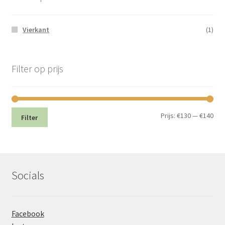
Vierkant
(1)
Filter op prijs
Min.
Max
Prijs:
€130
—
€140
Filter
prij
prij
Socials
Facebook