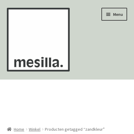
Ga
Ga
Menu
door
naar
naar
de
navigatie
inhoud
Wandtegels
Vloertegels
Zellige Fez
Mozaïekvellen
Home
Winkel
Producten getagged “zandkleur”