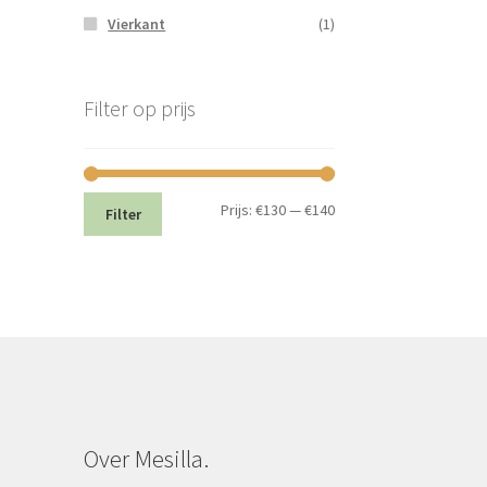
Vierkant
(1)
Filter op prijs
Min.
Max.
Prijs:
€130
—
€140
Filter
prijs
prijs
Over Mesilla.