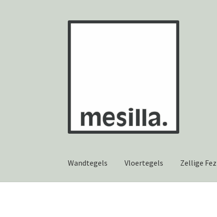
Ga
Ga
door
naar
naar
de
navigatie
inhoud
Wandtegels
Vloertegels
Zellige Fez