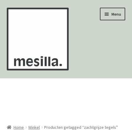
Ga
Ga
Menu
door
naar
naar
de
navigatie
inhoud
Wandtegels
Vloertegels
Zellige Fez
Mozaïekvellen
Home
Winkel
Producten getagged “zachtgrijze tegels”