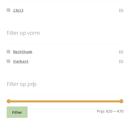
13x13
(1)
Filter op vorm
Rechthoek
(1)
Vierkant
(1)
Filter op prijs
Min.
Max
Prijs:
€20
—
€70
Filter
prij
prij