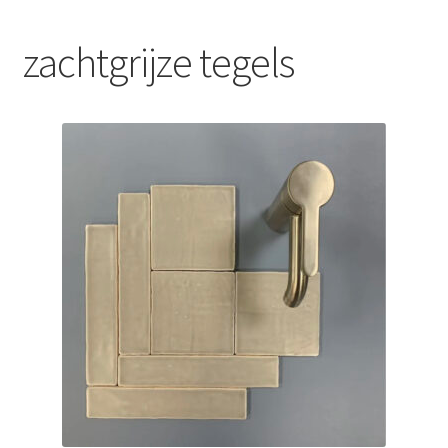
Blog
zachtgrijze tegels
Contact