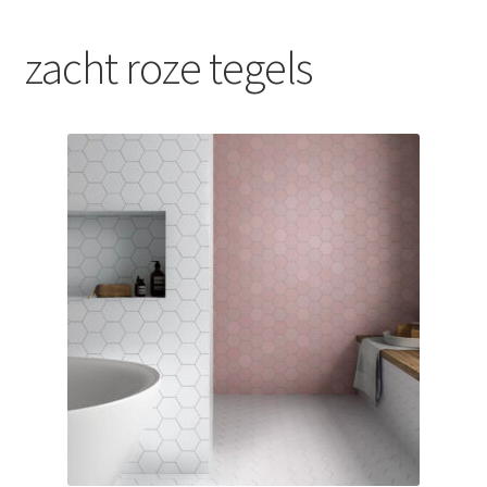
Blog
zacht roze tegels
Contact