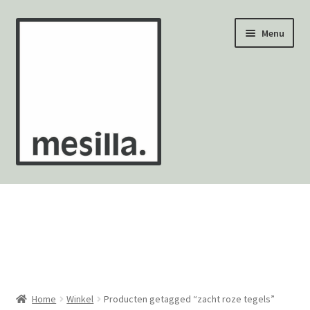
Ga
Ga
Menu
door
naar
naar
de
navigatie
inhoud
Wandtegels
Vloertegels
Zellige Fez
Mozaïekvellen
Home
Winkel
Producten getagged “zacht roze tegels”