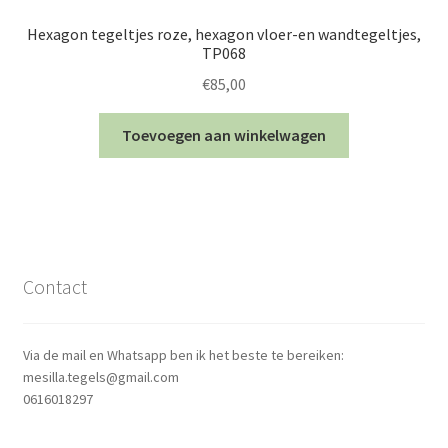
Hexagon tegeltjes roze, hexagon vloer-en wandtegeltjes,
TP068
€
85,00
Toevoegen aan winkelwagen
Contact
Via de mail en Whatsapp ben ik het beste te bereiken:
mesilla.tegels@gmail.com
0616018297