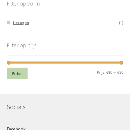
Filter op vorm
Hexagon
(1)
Filter op prijs
Min.
Max
Prijs:
€80
—
€90
Filter
prij
prij
Socials
Facebook