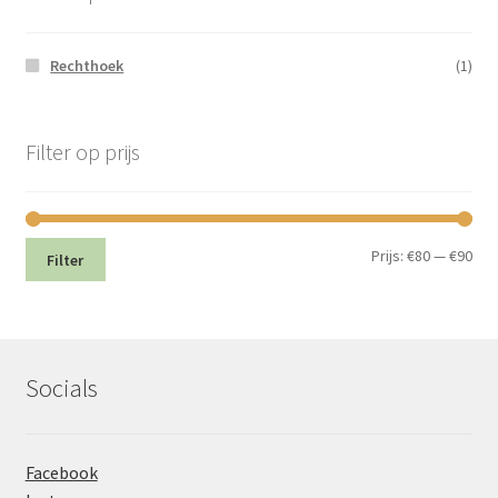
Rechthoek
(1)
Filter op prijs
Min.
Max
Prijs:
€80
—
€90
Filter
prij
prij
Socials
Facebook