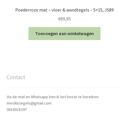
Poederroze mat – vloer & wandtegels – 5×15, JS89
€
89,95
Toevoegen aan winkelwagen
Contact
Via de mail en Whatsapp ben ik het beste te bereiken:
mesilla.tegels@gmail.com
0616018297