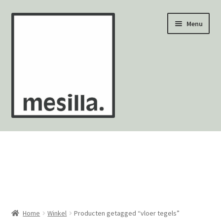
Ga
Ga
Menu
door
naar
naar
de
navigatie
inhoud
Wandtegels
Vloertegels
Zellige Fez
Mozaïekvellen
Home
Winkel
Producten getagged “vloer tegels”