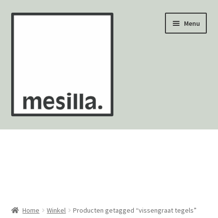
Ga
Ga
Menu
door
naar
naar
de
navigatie
inhoud
Wandtegels
Vloertegels
Zellige Fez
Mozaïekvellen
Home
Winkel
Producten getagged “vissengraat tegels”