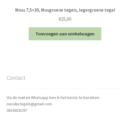
Moss 7,5×30, Mosgroene tegels, legergroene tegel
€
25,00
Toevoegen aan winkelwagen
Contact
Via de mail en Whatsapp ben ik het beste te bereiken:
mesilla.tegels@gmail.com
0616018297