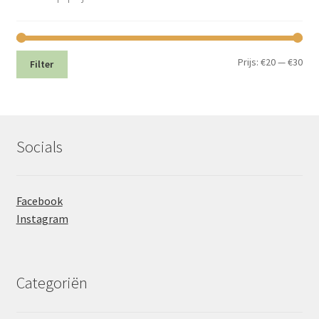
Min.
Max
Prijs:
€20
—
€30
Filter
prij
prij
Socials
Facebook
Instagram
Categoriën