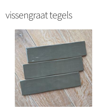
Blog
vissengraat tegels
Contact