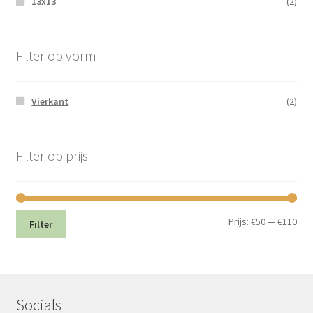
13x13
(2)
Filter op vorm
Vierkant
(2)
Filter op prijs
Min.
Max
Prijs:
€50
—
€110
Filter
prij
prij
Socials