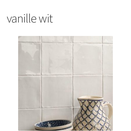
Blog
vanille wit
Contact