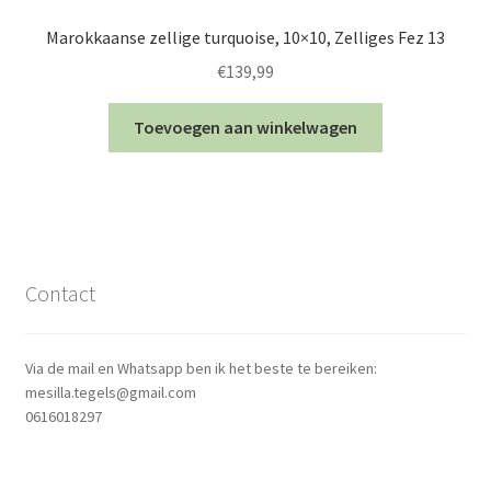
Marokkaanse zellige turquoise, 10×10, Zelliges Fez 13
€
139,99
Toevoegen aan winkelwagen
Contact
Via de mail en Whatsapp ben ik het beste te bereiken:
mesilla.tegels@gmail.com
0616018297