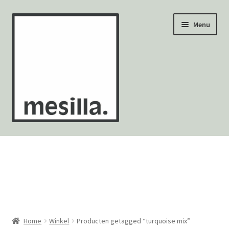
Ga
Ga
Menu
door
naar
naar
de
navigatie
inhoud
Wandtegels
Vloertegels
Zellige Fez
Mozaïekvellen
Home
Winkel
Producten getagged “turquoise mix”