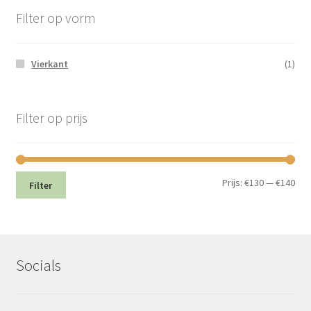
Filter op vorm
Vierkant
(1)
Filter op prijs
Min.
Max
Prijs:
€130
—
€140
Filter
prij
prij
Socials