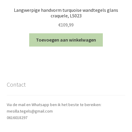
Langwerpige handvorm turquoise wandtegels glans
craquele, LS023
€
109,99
Toevoegen aan winkelwagen
Contact
Via de mail en Whatsapp ben ik het beste te bereiken:
mesilla.tegels@gmail.com
0616018297