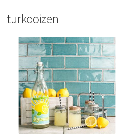
Blog
turkooizen
Contact