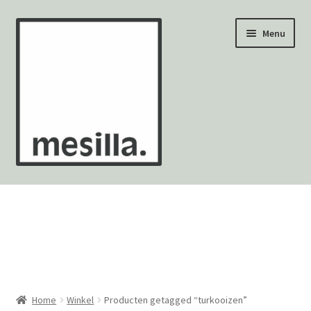
Ga
Ga
Menu
door
naar
naar
de
navigatie
inhoud
Wandtegels
Vloertegels
Zellige Fez
Mozaïekvellen
Home
Winkel
Producten getagged “turkooizen”