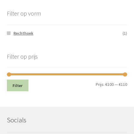
Filter op vorm
Rechthoek
(1)
Filter op prijs
Min.
Max
Prijs:
€100
—
€110
Filter
prij
prij
Socials