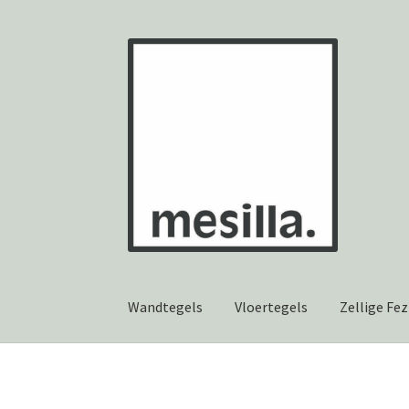
Ga
Ga
door
naar
naar
de
navigatie
inhoud
Wandtegels
Vloertegels
Zellige Fez