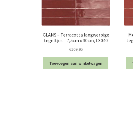
GLANS – Terracotta langwerpige
MA
tegeltjes – 7,5cm x 30cm, LS040
teg
€
109,95
Toevoegen aan winkelwagen