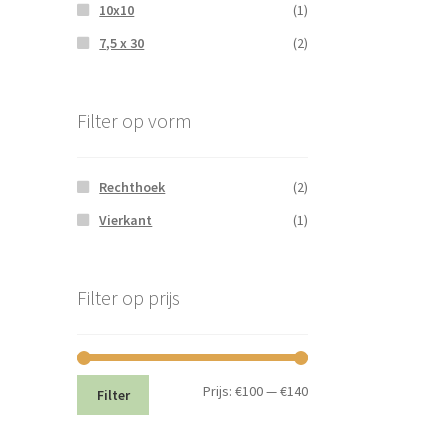
10x10
(1)
7,5 x 30
(2)
Filter op vorm
Rechthoek
(2)
Vierkant
(1)
Filter op prijs
Min.
Max.
Prijs:
€100
—
€140
Filter
prijs
prijs