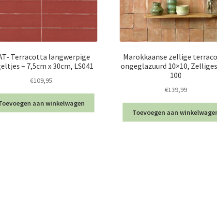
T- Terracotta langwerpige
Marokkaanse zellige terrac
eltjes – 7,5cm x 30cm, LS041
ongeglazuurd 10×10, Zelliges
100
€
109,95
€
139,99
Toevoegen aan winkelwagen
Toevoegen aan winkelwage