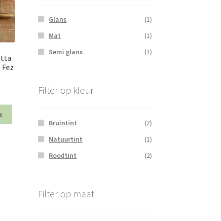
Glans
(1)
Mat
(1)
Semi glans
(1)
otta
 Fez
Filter op kleur
n
Bruintint
(2)
Natuurtint
(1)
Roodtint
(2)
Filter op maat