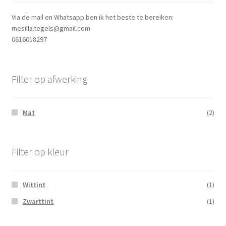
Via de mail en Whatsapp ben ik het beste te bereiken:
mesilla.tegels@gmail.com
0616018297
Filter op afwerking
Mat
(2)
Filter op kleur
Wittint
(1)
Zwarttint
(1)