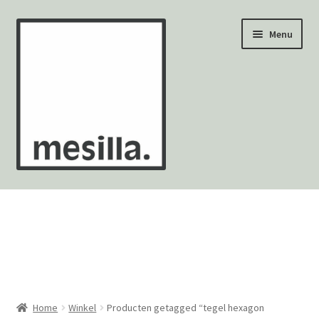
Ga
Ga
Menu
door
naar
naar
de
navigatie
inhoud
Wandtegels
Vloertegels
Zellige Fez
Mozaïekvellen
Home
Winkel
Producten getagged “tegel hexagon