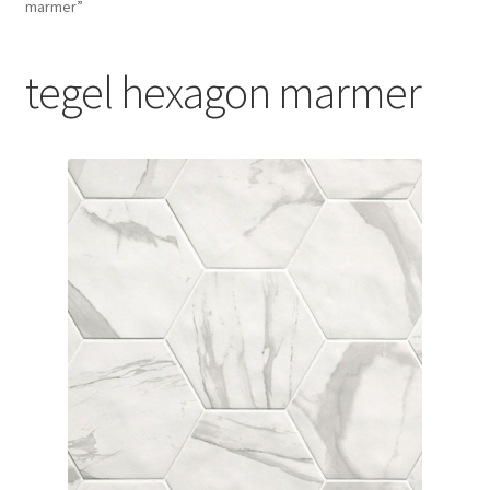
marmer”
Blog
tegel hexagon marmer
Contact