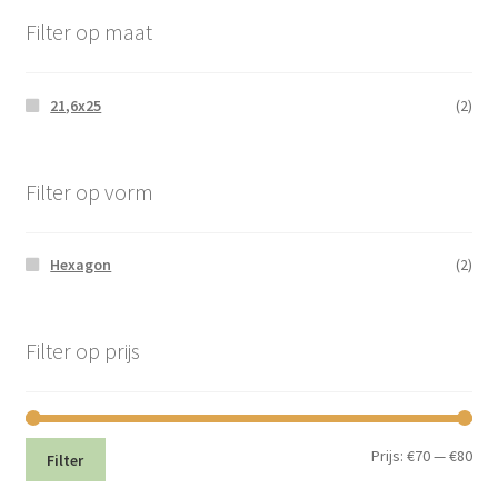
Filter op maat
21,6x25
(2)
Filter op vorm
Hexagon
(2)
Filter op prijs
Min.
Max
Prijs:
€70
—
€80
Filter
prij
prij